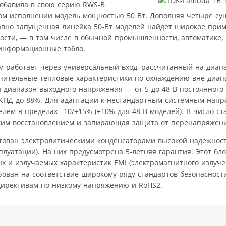
добавила в свою серию RWS-B
том исполнении модель мощностью 50 Вт. Дополняя четыре с
давно запущенная линейка 50-Вт моделей найдет широкое при
сти, — в том числе в обычной промышленности, автоматике,
 информационные табло.
 работает через универсальный вход, рассчитанный на диапаз
ючительные тепловые характеристики по охлаждению вне диап
й диапазон выходного напряжения — от 5 до 48 В постоянного 
м КПД до 88%. Для адаптации к нестандартным системным нап
лем в пределах –10/+15% (+10% для 48-В моделей). В число с
еским восстановлением и запирающая защита от перенапряжен
ктован электролитическими конденсаторами высокой надежност
плуатации). На них предусмотрена 5-летняя гарантия. Этот бл
 и излучаемых характеристик EMI (электромагнитного излуче
цирован на соответствие широкому ряду стандартов безопасност
 директивам по низкому напряжению и RoHS2.