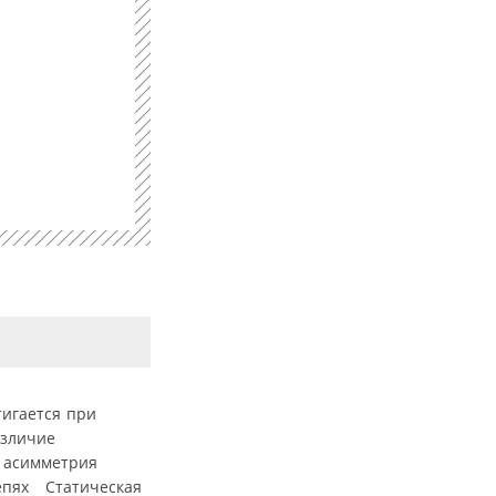
игается при
азличие
 асимметрия
цепях Статическая