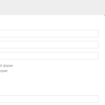
ой форме
форме