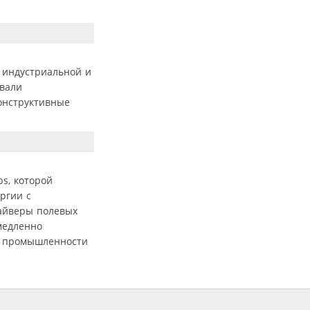
 индустриальной и
овали
конструктивные
bs, которой
ргии с
райверы полевых
медленно
ля промышленности