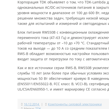
Корпорация TDK объявляет о том, что TDK-Lambda 
одноканальных AC/DC-источников питания в закры
уровня мощности в диапазоне от 100 до 600 Вт, не
решении множества задач, требующих низкой мощно
также для испытаний и измерений и светодиодных
Блок питания RWS50B с конвекционным охлаждением
переменного тока (47–63 Гц) и демонстрирует искл
рабочей температуры от –10 до +70 °C. Стандартны
токов на выходе — до 10 A со средним показателе
RWS-B обладает возможностью настройки пользовате
входит защита от перегрузки по току с автоматич
Как и все источники серии RWS-B, RWS50B укомпле
службы 10 лет (или более при обычных условиях экс
мощностью 50 Вт обеспечивает кривую B наведенных
(EN55011/EN55022-B, FCC класс B, VCCI-B), сертифи
UL/CSA/EN60950-1, и имеет маркировку CE согласно
16.12.2014
|
Компоненты силовой электроники
Метки:
TDK