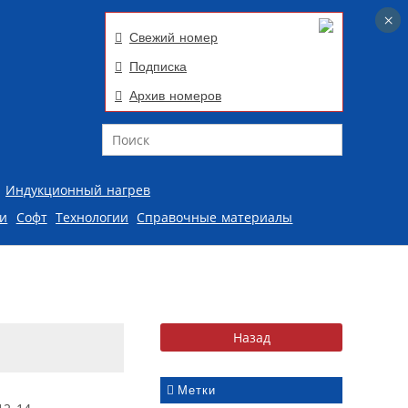
×
×
Свежий номер
Подписка
Архив номеров
Поиск
Индукционный нагрев
ии
Софт
Технологии
Справочные материалы
Метки