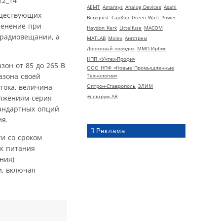
AEMT
Amantys
Analog Devices
Asahi
уществующих
Bergquist
CapXon
Green Watt Power
менение при
Haydon Kerk
Littelfuse
MACOM
 радиовещании, а
MATLAB
Molex
Ангстрем
Дорожный порядок
ММП-Ирбис
НПП «Учтех-Профи»
он от 85 до 265 В
ООО НПФ «Новые Промышленные
азона своей
Технологии»
тока, величина
Оптрон-Ставрополь
ЭЛИМ
Электрум АВ
ряжениям серия
тандартных опций
ия.
Реклама
и со сроком
ок питания
ния)
и, включая