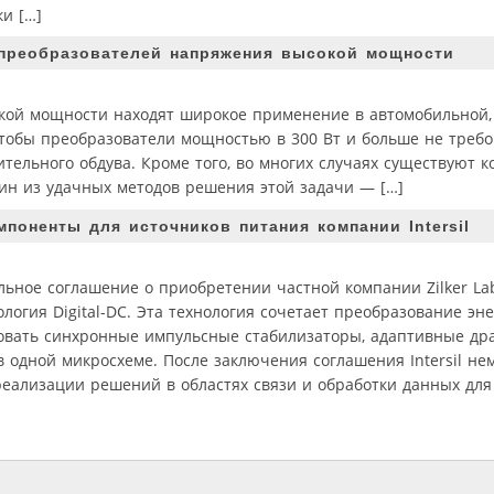
и […]
преобразователей напряжения высокой мощности
ой мощности находят широкое применение в автомобильной,
чтобы преобразователи мощностью в 300 Вт и больше не треб
тельного обдува. Кроме того, во многих случаях существуют 
ин из удачных методов решения этой задачи — […]
поненты для источников питания компании Intersil
ельное соглашение о приобретении частной компании Zilker La
огия Digital-DC. Эта технология сочетает преобразование эне
ровать синхронные импульсные стабилизаторы, адаптивные д
одной микросхеме. После заключения соглашения Intersil не
 реализации решений в областях связи и обработки данных д