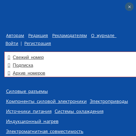
×
×
Авторам
Редакция
Рекламодателям
О журнале
Войти
|
Регистрация
Свежий номер
Подписка
Архив номеров
Skip to content
Силовые разъемы
Компоненты силовой электроники
Электроприводы
Источники питания
Системы охлаждения
Индукционный нагрев
Электромагнитная совместимость