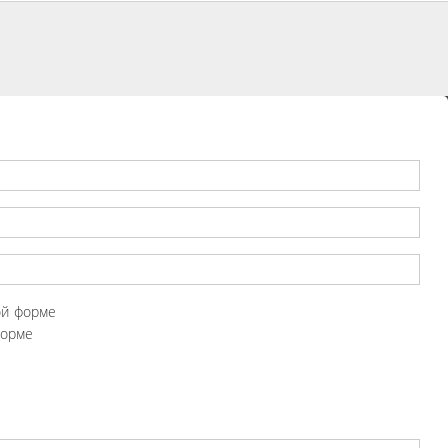
ой форме
форме