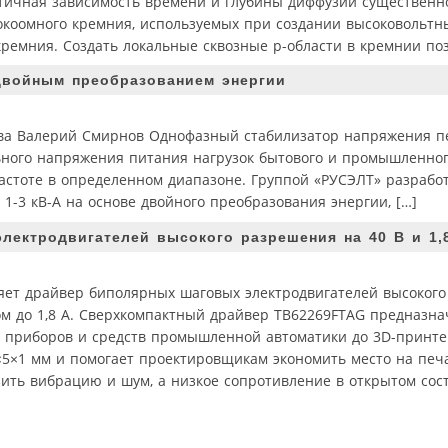
тичная зависимость времени и глубины диффузии существенн
коомного кремния, используемых при создании высоковольтны
ремния. Создать локальные сквозные р-области в кремнии поз
двойным преобразованием энергии
а Валерий Смирнов Однофазный стабилизатор напряжения п
льного напряжения питания нагрузок бытового и промышленно
астоте в определенном диапазоне. Группой «РУСЭЛТ» разрабо
-3 кВ-А на основе двойного преобразования энергии, […]
ектродвигателей высокого разрешения на 40 В и 1,8
вляет драйвер биполярных шаговых электродвигателей высоког
м до 1,8 А. Сверхкомпактный драйвер TB62269FTAG предназна
 приборов и средств промышленной автоматики до 3D-принте
×5×1 мм и помогает проектировщикам экономить место на печа
зить вибрацию и шум, а низкое сопротивление в открытом сост