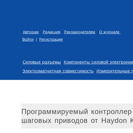
Авторам
Редакция
Рекламодателям
О журнале
Войти
|
Регистрация
Skip to content
Силовые разъемы
Компоненты силовой электрони
Электромагнитная совместимость
Измерительные 
Программируемый контроллер
шаговых приводов от Haydon 