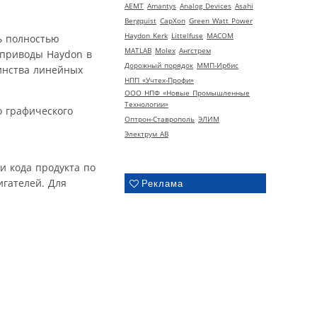
AEMT
Amantys
Analog Devices
Asahi
Bergquist
CapXon
Green Watt Power
Haydon Kerk
Littelfuse
MACOM
ь полностью
MATLAB
Molex
Ангстрем
 приводы Haydon в
Дорожный порядок
ММП-Ирбис
шинства линейных
НПП «Учтех-Профи»
ООО НПФ «Новые Промышленные
Технологии»
о графического
Оптрон-Ставрополь
ЭЛИМ
Электрум АВ
и кода продукта по
игателей. Для
Реклама