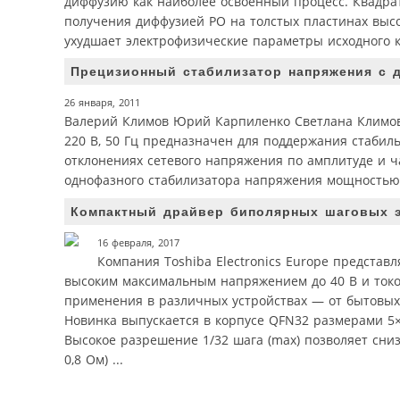
диффузию как наиболее освоенный процесс. Квадра
получения диффузией РО на толстых пластинах высо
ухудшает электрофизические параметры исходного к
Прецизионный стабилизатор напряжения с 
26 января, 2011
Валерий Климов Юрий Карпиленко Светлана Климов
220 В, 50 Гц предназначен для поддержания стаби
отклонениях сетевого напряжения по амплитуде и ч
однофазного стабилизатора напряжения мощностью 1
Компактный драйвер биполярных шаговых эл
16 февраля, 2017
Компания Toshiba Electronics Europe предста
высоким максимальным напряжением до 40 В и токо
применения в различных устройствах — от бытовых
Новинка выпускается в корпусе QFN32 размерами 5
Высокое разрешение 1/32 шага (max) позволяет сни
0,8 Ом) ...