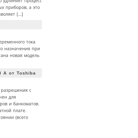
о удлиняет процесс
х приборов, а это
воляет […]
еременного тока
го назначения при
тана новая модель
 А от Toshiba
о разрешения с
чен для
ров и банкоматов.
тной плате.
оянии (всего