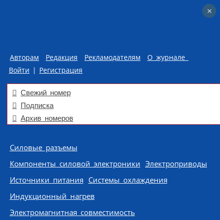
×
×
Авторам
Редакция
Рекламодателям
О журнале
Войти
|
Регистрация
Свежий номер
Подписка
Архив номеров
Skip to content
Силовые разъемы
Компоненты силовой электроники
Электроприводы
Источники питания
Системы охлаждения
Индукционный нагрев
Электромагнитная совместимость