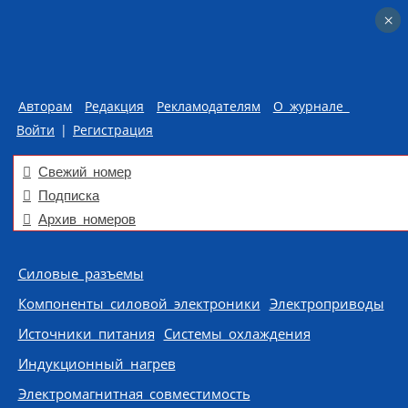
×
×
Авторам
Редакция
Рекламодателям
О журнале
Войти
|
Регистрация
Свежий номер
Подписка
Архив номеров
Skip to content
Силовые разъемы
Компоненты силовой электроники
Электроприводы
Источники питания
Системы охлаждения
Индукционный нагрев
Электромагнитная совместимость