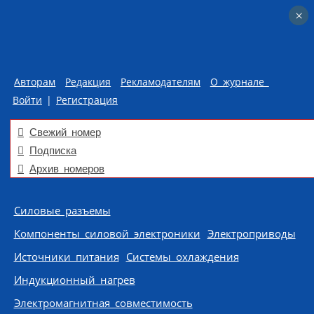
×
×
Авторам
Редакция
Рекламодателям
О журнале
Войти
|
Регистрация
Свежий номер
Подписка
Архив номеров
Skip to content
Силовые разъемы
Компоненты силовой электроники
Электроприводы
Источники питания
Системы охлаждения
Индукционный нагрев
Электромагнитная совместимость