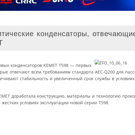
тические конденсаторы, отвечающи
T
овых конденсаторов KEMET T598 — первых
орые отвечают всем требованиям стандарта AEC-Q200 для пас
спечивают стабильность и увеличенный срок службы в условия
EMET доработала конструкцию, материалы и технологию произ
 жестких условиях эксплуатации новой серии T598.