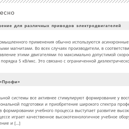
ресно
шение для различных приводов электродвигателей
ромышленного применения обычно используются асинхронные 
ми магнитами. Во всех случаях производители, в соответстви
авление этими двигателями по максимально допустимой скоро
порядка 5 кВ/мкс. Это связано с ограниченной диэлектрическ
 «Профи»
ьной системы все активнее стимулируют формирование у вос
иональной подготовки и приобретение широкого спектра проф
в формировании учебного процесса выступает развитие высо
ессе играет качественное высокотехнологичное учебное обор
ение и […]