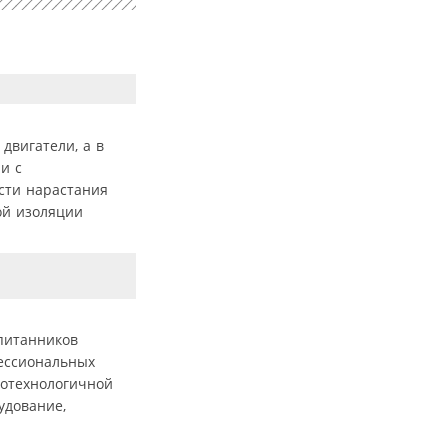
двигатели, а в
и с
сти нарастания
ой изоляции
питанников
ессиональных
котехнологичной
удование,