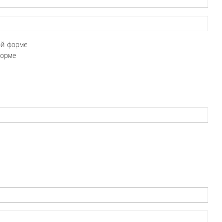
ой форме
форме