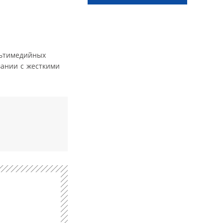
льтимедийных
вании с жесткими