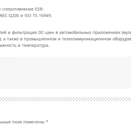
е сопротивление ESR;
AEC-Q200 и ISO TS 16949;
епей и фильтрация DC-шин в автомобильных приложениях (му
в), а также в промышленном и телекоммуникационном оборудо
ажность и температура.
льные поля помечены
*