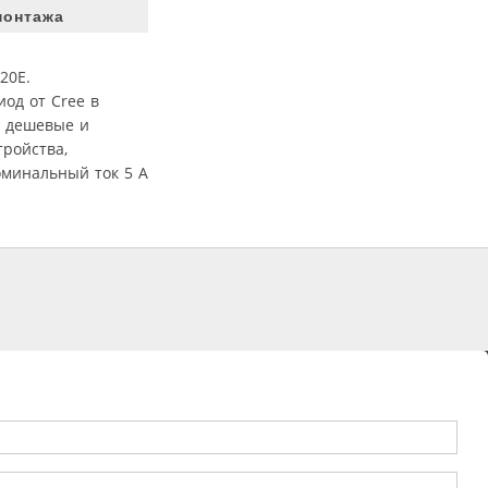
монтажа
20E.
од от Cree в
, дешевые и
ройства,
оминальный ток 5 A