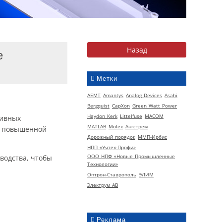
е
Метки
AEMT
Amantys
Analog Devices
Asahi
Bergquist
CapXon
Green Watt Power
Haydon Kerk
Littelfuse
MACOM
сивных
MATLAB
Molex
Ангстрем
х повышенной
Дорожный порядок
ММП-Ирбис
НПП «Учтех-Профи»
ООО НПФ «Новые Промышленные
водства, чтобы
Технологии»
Оптрон-Ставрополь
ЭЛИМ
Электрум АВ
Реклама