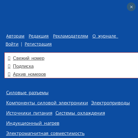
×
×
Авторам
Редакция
Рекламодателям
О журнале
Войти
|
Регистрация
Свежий номер
Подписка
Архив номеров
Skip to content
Силовые разъемы
Компоненты силовой электроники
Электроприводы
Источники питания
Системы охлаждения
Индукционный нагрев
Электромагнитная совместимость