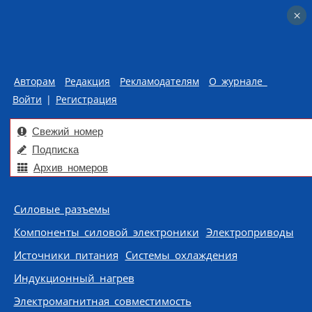
×
×
Авторам
Редакция
Рекламодателям
О журнале
Войти
|
Регистрация
Свежий номер
Подписка
Архив номеров
Skip to content
Силовые разъемы
Компоненты силовой электроники
Электроприводы
Источники питания
Системы охлаждения
Индукционный нагрев
Электромагнитная совместимость