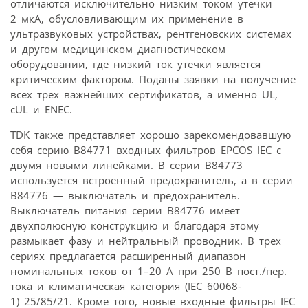
отличаются исключительно низким током утечки
2 мкА, обусловливающим их применение в
ультразвуковых устройствах, рентгеновских системах
и другом медицинском диагностическом
оборудовании, где низкий ток утечки является
критическим фактором. Поданы заявки на получение
всех трех важнейших сертификатов, а именно UL,
cUL и ENEC.
TDK также представляет хорошо зарекомендовавшую
себя серию B84771 входных фильтров EPCOS IEC с
двумя новыми линейками. В серии B84773
используется встроенный предохранитель, а в серии
B84776 — выключатель и предохранитель.
Выключатель питания серии B84776 имеет
двухполюсную конструкцию и благодаря этому
размыкает фазу и нейтральный проводник. В трех
сериях предлагается расширенный диапазон
номинальных токов от 1–20 A при 250 В пост./пер.
тока и климатическая категория (IEC 60068-
1) 25/85/21. Кроме того, новые входные фильтры IEC