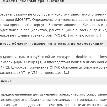
ти MOSFET полевых транзисторов
отрены различные структуры и конструктивно-технологически
исторов (MOSFET). Определены оптимальные варианты констр
нтажа кристаллов в корпус, обеспечивающие стабильность и 
удет полезна специалистам, работающим в области сборки из
иковые полевые транзисторы (MOSFET) отличаются от […]
ртер: области применения и развитие схемотехники
(далее ОПМК, в зарубежной литературе — double-ended forwar
териалах фирмы Philips [1] и впоследствии вошел в число наи
 1) [2]. Широкое применение ОПМК объясняется совокупность
анзисторах VT1 и VT2 не превышает […]
енение
, предназначенные для измерения электрического сопротивле
 используются в области электротехники, электроники, телеко
ает важную роль. Давайте рассмотрим основные аспекты и пр