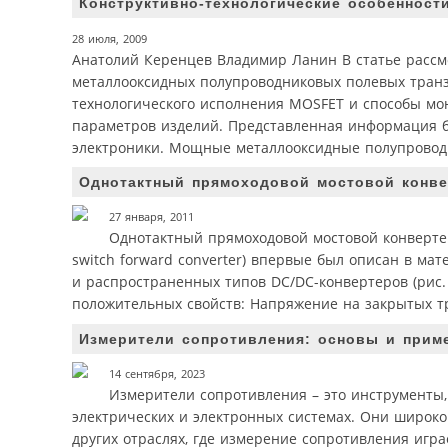
Конструктивно-технологические особеннос
28 июля, 2009
Анатолий Керенцев Владимир Ланин В статье рассм
металлооксидных полупроводниковых полевых транз
технологического исполнения MOSFET и способы мо
параметров изделий. Представленная информация б
электроники. Мощные металлооксидные полупроводн
Однотактный прямоходовой мостовой конве
27 января, 2011
Однотактный прямоходовой мостовой конвертер 
switch forward converter) впервые был описан в ма
и распространенных типов DC/DC-конвертеров (рис.
положительных свойств: Напряжение на закрытых тр
Измерители сопротивления: основы и прим
14 сентября, 2023
Измерители сопротивления – это инструменты
электрических и электронных системах. Они широко
других отраслях, где измерение сопротивления игр