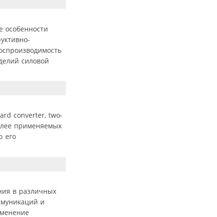
е особенности
уктивно-
воспроизводимость
делий силовой
d converter, two-
более применяемых
ю его
ния в различных
ммуникаций и
именение