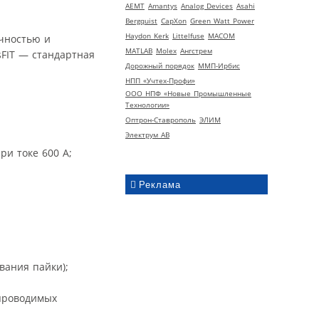
AEMT
Amantys
Analog Devices
Asahi
Bergquist
CapXon
Green Watt Power
Haydon Kerk
Littelfuse
MACOM
очностью и
MATLAB
Molex
Ангстрем
FIT — стандартная
Дорожный порядок
ММП-Ирбис
НПП «Учтех-Профи»
ООО НПФ «Новые Промышленные
Технологии»
Оптрон-Ставрополь
ЭЛИМ
Электрум АВ
ри токе 600 А;
Реклама
вания пайки);
 проводимых