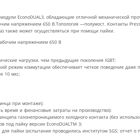
ые модули EconoDUAL3, обладающие отличной механической пр
очим напряжением 650 В.Топология —полумост. Контакты Press
а) также может осуществляться при помощи пайки.
ические нагрузки, чем предыдущие поколения IGBT;
кий режим коммутации обеспечивает четкое поведение даже п
е 10 мкс;
винца при монтаже);
ть время и финансовые затраты на производство);
инципа газонепроницаемого холодного контакта (без использо
ов под пайку версии EconoDUALTM 3;
T для пайки (испытания проводились институтом SGS; отчет о