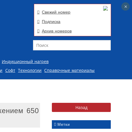
×
×
Свежий номер
Подписка
Архив номеров
Поиск
Индукционный нагрев
ии
Софт
Технологии
Справочные материалы
жением 650
Метки