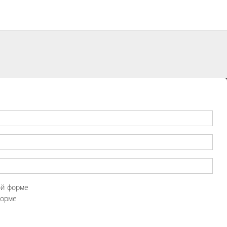
ой форме
форме