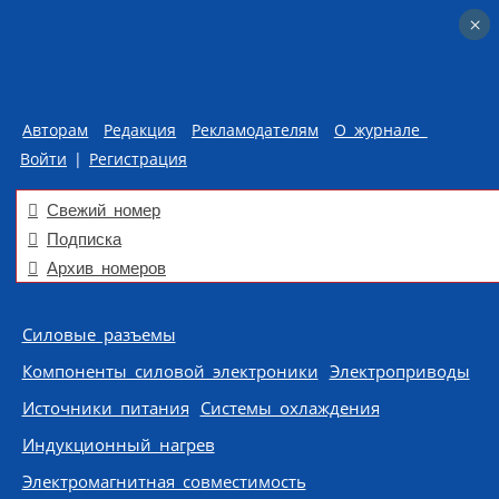
×
×
Авторам
Редакция
Рекламодателям
О журнале
Войти
|
Регистрация
Свежий номер
Подписка
Архив номеров
Skip to content
Силовые разъемы
Компоненты силовой электроники
Электроприводы
Источники питания
Системы охлаждения
Индукционный нагрев
Электромагнитная совместимость