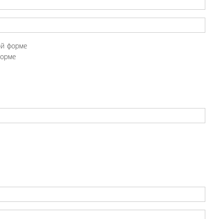
ой форме
форме