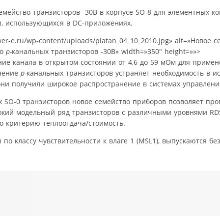
 семейство транзисторов -30В в корпусе SO-8 для элементных к
и, использующихся в DC-приложениях.
ower-e.ru/wp-content/uploads/platan_04_10_2010.jpg» alt=»Новое 
во
p-
канальных транзисторов -30В» width=»350″ height=»»>
ие канала в открытом состоянии от 4,6 до 59 мОм для приме
енение
p-
канальных транзисторов устраняет необходимость в и
 они получили широкое распространение в системах управлени
 SO-0 транзисторов новое семейство приборов позволяет про
рокий модельный ряд транзисторов с различными уровнями RDS
о критерию теплоотдача/стоимость.
о классу чувствительности к влаге 1 (MSL1), выпускаются бе