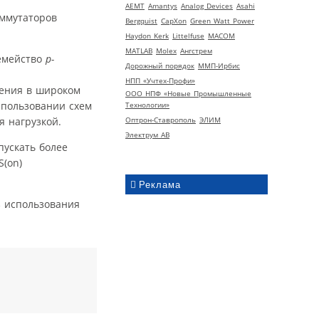
AEMT
Amantys
Analog Devices
Asahi
оммутаторов
Bergquist
CapXon
Green Watt Power
Haydon Kerk
Littelfuse
MACOM
MATLAB
Molex
Ангстрем
семейство
p-
Дорожный порядок
ММП-Ирбис
НПП «Учтех-Профи»
нения в широком
ООО НПФ «Новые Промышленные
спользовании схем
Технологии»
я нагрузкой.
Оптрон-Ставрополь
ЭЛИМ
Электрум АВ
пускать более
(on)
Реклама
з использования