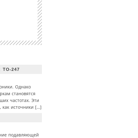
х TO-247
оники. Однако
ркам становятся
ших частотах. Эти
 как источники […]
ание подавляющей