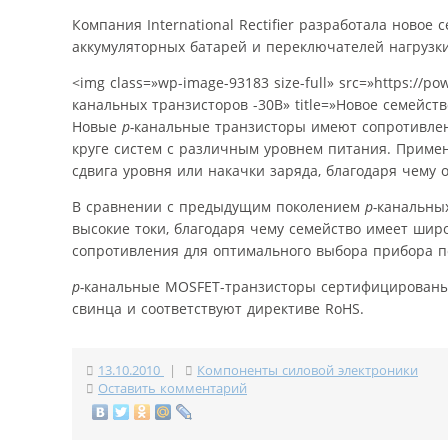
Компания International Rectifier разработала новое
аккумуляторных батарей и переключателей нагрузк
<img class=»wp-image-93183 size-full» src=»https://p
канальных транзисторов -30В» title=»Новое семейст
Новые
p-
канальные транзисторы имеют сопротивлен
круге систем с различным уровнем питания. Прим
сдвига уровня или накачки заряда, благодаря чему
В сравнении с предыдущим поколением
p-
канальных
высокие токи, благодаря чему семейство имеет ши
сопротивления для оптимального выбора прибора п
p-
канальные MOSFET-транзисторы сертифицированы п
свинца и соответствуют директиве RoHS.
13.10.2010
|
Компоненты силовой электроники
Оставить комментарий