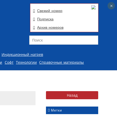
×
×
Свежий номер
Подписка
Архив номеров
Поиск
Индукционный нагрев
ии
Софт
Технологии
Справочные материалы
Метки