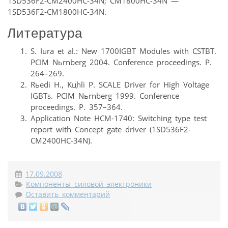
1SD536F2-CM2400HC-34N; CM1800HC-34N —
1SD536F2-CM1800HC-34N.
Литература
S. Iura et al.: New 1700IGBT Modules with CSTBT.
PCIM Nьrnberg 2004. Conference proceedings. P.
264–269.
Rьedi H., Kцhli P. SCALE Driver for High Voltage
IGBTs. PCIM Nьrnberg 1999. Conference
proceedings. P. 357–364.
Application Note HCM-1740: Switching type test
report with Concept gate driver (1SD536F2-
CM2400HC-34N).
17.09.2008
Компоненты силовой электроники
Оставить комментарий