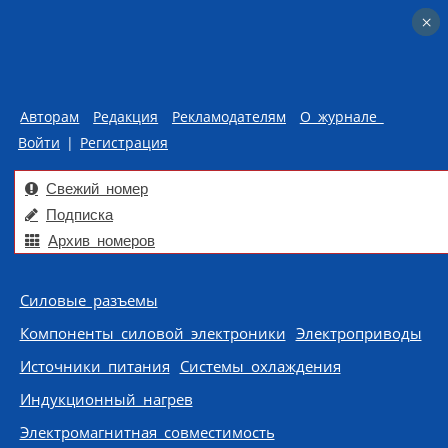
×
×
Авторам
Редакция
Рекламодателям
О журнале
Войти
|
Регистрация
Свежий номер
Подписка
Архив номеров
Skip to content
Силовые разъемы
Компоненты силовой электроники
Электроприводы
Источники питания
Системы охлаждения
Индукционный нагрев
Электромагнитная совместимость