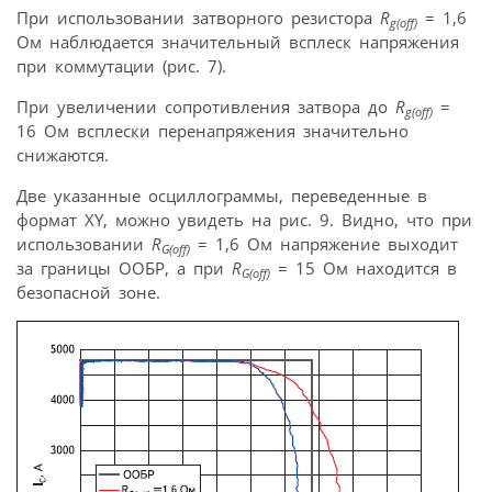
При использовании затворного резистора
R
= 1,6
g(off)
Ом наблюдается значительный всплеск напряжения
при коммутации (рис. 7).
При увеличении сопротивления затвора до
R
=
g(off)
16 Ом всплески перенапряжения значительно
снижаются.
Две указанные осциллограммы, переведенные в
формат ХY, можно увидеть на рис. 9. Видно, что при
использовании
R
= 1,6 Ом напряжение выходит
G(off)
за границы ООБР, а при
R
= 15 Ом находится в
G(off)
безопасной зоне.