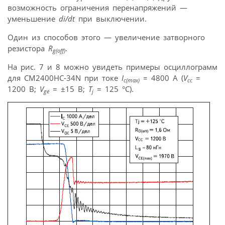
возможность ограничения перенапряжений —
уменьшение
di/dt
при выключении.
Один из способов этого — увеличение затворного
резистора
R
.
g(off)
На рис. 7 и 8 можно увидеть примеры осциллограмм
для CM2400HC-34N при токе
I
= 4800 А (
V
=
c(max)
cc
1200 В;
V
= ±15 В;
T
= 125 °C).
ge
j