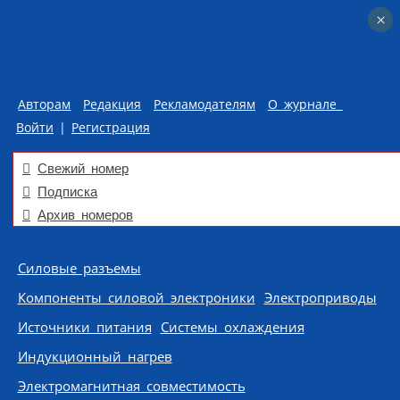
×
×
Авторам
Редакция
Рекламодателям
О журнале
Войти
|
Регистрация
Свежий номер
Подписка
Архив номеров
Skip to content
Силовые разъемы
Компоненты силовой электроники
Электроприводы
Источники питания
Системы охлаждения
Индукционный нагрев
Электромагнитная совместимость