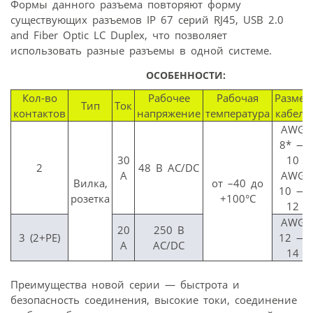
Формы данного разъема повторяют форму
существующих разъемов IP 67 серий RJ45, USB 2.0
and Fiber Optic LC Duplex, что позволяет
использовать разные разъемы в одной системе.
ОСОБЕННОСТИ:
Кол-во
Рабочее
Рабочая
Размер
Тип
Ток
контактов
напряжение
температура
кабеля
AWG
8* —
30
10
2
48 В AC/DC
A
AWG
Вилка,
от –40 до
10 —
розетка
+100°C
12
AWG
20
250 В
3 (2+PE)
12 —
A
AC/DC
14
Преимущества новой серии — быстрота и
безопасность соединения, высокие токи, соединение