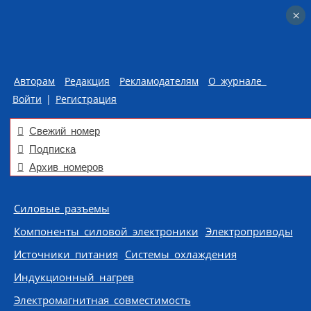
×
×
Авторам
Редакция
Рекламодателям
О журнале
Войти
|
Регистрация
Свежий номер
Подписка
Архив номеров
Skip to content
Силовые разъемы
Компоненты силовой электроники
Электроприводы
Источники питания
Системы охлаждения
Индукционный нагрев
Электромагнитная совместимость