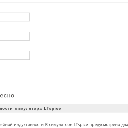
ресно
ности симулятора LTspice
ейной индуктивности В симуляторе LTspice предусмотрено два