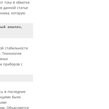
т тока в обмотке
в данной статье
чника, которую
ный анализ,
ой стабильности
. Технология
овных
м приборов с
сь в последние
ающими были
мыми
ром. Объясняется