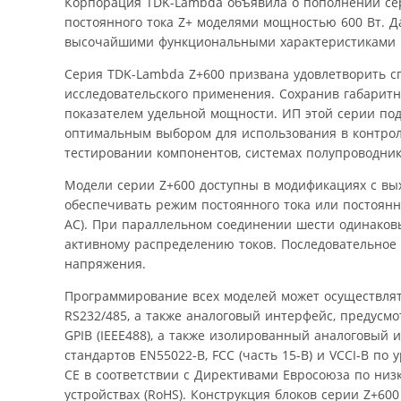
Корпорация TDK-Lambda объявила о пополнении се
постоянного тока Z+ моделями мощностью 600 Вт. Д
высочайшими функциональными характеристиками и
Серия TDK-Lambda Z+600 призвана удовлетворить с
исследовательского применения. Сохранив габарит
показателем удельной мощности. ИП этой серии подх
оптимальным выбором для использования в контрол
тестировании компонентов, системах полупроводник
Модели серии Z+600 доступны в модификациях с вых
обеспечивать режим постоянного тока или постоян
АС). При параллельном соединении шести одинаков
активному распределению токов. Последовательное
напряжения.
Программирование всех моделей может осуществлят
RS232/485, а также аналоговый интерфейс, предус
GPIB (IEEE488), а также изолированный аналоговый
стандартов EN55022-B, FCC (часть 15-B) и VCCI-B п
CE в соответствии с Директивами Евросоюза по низ
устройствах (RoHS). Конструкция блоков серии Z+60