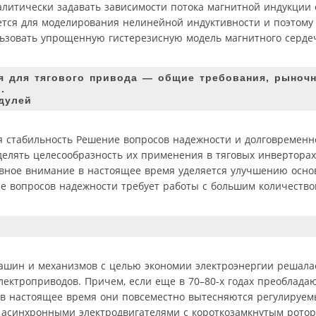
литически задавать зависимости потока магнитной индукции о
уется для моделирования нелинейной индуктивности и поэтому 
льзовать упрощенную гистерезисную модель магнитного серде
ия для тягового привода — общие требования, рыноч
.
дулей
я стабильность Решение вопросов надежности и долговременн
делять целесообразность их применения в тяговых инверторах
новное внимание в настоящее время уделяется улучшению осн
ие вопросов надежности требует работы с большим количество
ашин и механизмов с целью экономии электроэнергии решала
лектроприводов. Причем, если еще в 70–80-х годах преоблад
о в настоящее время они повсеместно вытесняются регулируе
с асинхронными электродвигателями с короткозамкнутым рото