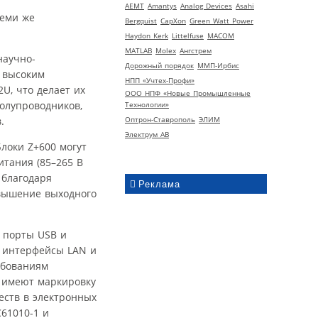
AEMT
Amantys
Analog Devices
Asahi
теми же
Bergquist
CapXon
Green Watt Power
Haydon Kerk
Littelfuse
MACOM
MATLAB
Molex
Ангстрем
научно-
Дорожный порядок
ММП-Ирбис
 высоким
НПП «Учтех-Профи»
U, что делает их
ООО НПФ «Новые Промышленные
олупроводников,
Технологии»
.
Оптрон-Ставрополь
ЭЛИМ
Электрум АВ
локи Z+600 могут
тания (85–265 В
 благодаря
Реклама
овышение выходного
 порты USB и
ы интерфейсы LAN и
ебованиям
и имеют маркировку
еств в электронных
C61010-1 и