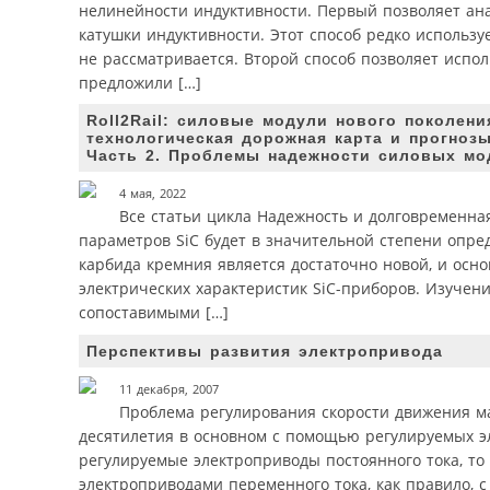
нелинейности индуктивности. Первый позволяет ана
катушки индуктивности. Этот способ редко использ
не рассматривается. Второй способ позволяет испо
предложили […]
Roll2Rail: силовые модули нового поколен
технологическая дорожная карта и прогнозы
Часть 2. Проблемы надежности силовых мо
4 мая, 2022
Все статьи цикла Надежность и долговременна
параметров SiC будет в значительной степени опре
карбида кремния является достаточно новой, и ос
электрических характеристик SiC-приборов. Изучен
сопоставимыми […]
Перспективы развития электропривода
11 декабря, 2007
Проблема регулирования скорости движения м
десятилетия в основном с помощью регулируемых э
регулируемые электроприводы постоянного тока, т
электроприводами переменного тока, как правило, 