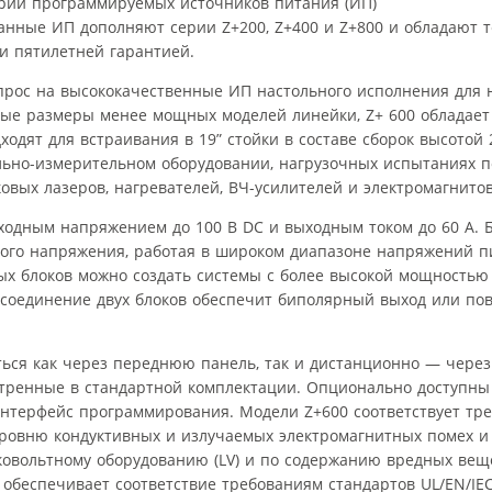
рии программируемых источников питания (ИП)
анные ИП дополняют серии Z+200, Z+400 и Z+800 и обладают 
 пятилетней гарантией.
прос на высококачественные ИП настольного исполнения для 
ные размеры менее мощных моделей линейки, Z+ 600 обладает
одят для встраивания в 19” стойки в составе сборок высотой 2
ьно-измерительном оборудовании, нагрузочных испытаниях п
овых лазеров, нагревателей, ВЧ-усилителей и электромагнитов
одным напряжением до 100 В DC и выходным током до 60 А. Б
ного напряжения, работая в широком диапазоне напряжений пи
ых блоков можно создать системы с более высокой мощностью
 соединение двух блоков обеспечит биполярный выход или п
ься как через переднюю панель, так и дистанционно — через
мотренные в стандартной комплектации. Опционально доступн
 интерфейс программирования. Модели Z+600 соответствует тр
о уровню кондуктивных и излучаемых электромагнитных помех 
ковольтному оборудованию (LV) и по содержанию вредных вещ
0 обеспечивает соответствие требованиям стандартов UL/EN/IE