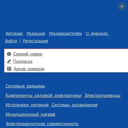
×
×
Авторам
Редакция
Рекламодателям
О журнале
Войти
|
Регистрация
Свежий номер
Подписка
Архив номеров
Skip to content
Силовые разъемы
Компоненты силовой электроники
Электроприводы
Источники питания
Системы охлаждения
Индукционный нагрев
Электромагнитная совместимость