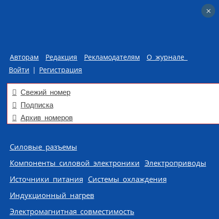
×
×
Авторам
Редакция
Рекламодателям
О журнале
Войти
|
Регистрация
Свежий номер
Подписка
Архив номеров
Skip to content
Силовые разъемы
Компоненты силовой электроники
Электроприводы
Источники питания
Системы охлаждения
Индукционный нагрев
Электромагнитная совместимость