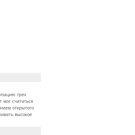
лизацию трех
т мог считаться
ением открытого
живать высокое