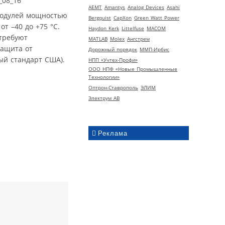
AEMT
Amantys
Analog Devices
Asahi
 модулей мощностью
Bergquist
CapXon
Green Watt Power
от –40 до +75 °С.
Haydon Kerk
Littelfuse
MACOM
 требуют
MATLAB
Molex
Ангстрем
защита от
Дорожный порядок
ММП-Ирбис
ый стандарт США).
НПП «Учтех-Профи»
ООО НПФ «Новые Промышленные
Технологии»
Оптрон-Ставрополь
ЭЛИМ
Электрум АВ
Реклама