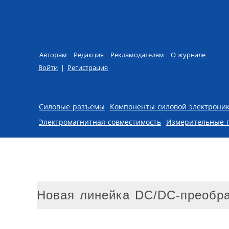
Авторам
Редакция
Рекламодателям
О журнале
Войти
|
Регистрация
Skip to content
Силовые разъемы
Компоненты силовой электрони
Электромагнитная совместимость
Измерительные 
Новая линейка DC/DC-преобра