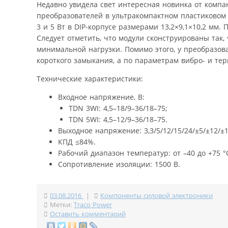
Недавно увидела свет интересная новинка от комп
преобразователей в ультракомпактном пластиковом 
3 и 5 Вт в DIP-корпусе размерами 13,2×9,1×10,2 мм.
Следует отметить, что модули сконструированы так,
минимальной нагрузки. Помимо этого, у преобразов
короткого замыкания, а по параметрам вибро- и тер
Технические характеристики:
Входное напряжение, В:
TDN 3WI: 4,5–18/9–36/18–75;
TDN 5WI: 4,5–12/9–36/18–75.
Выходное напряжение: 3,3/5/12/15/24/±5/±12/±1
КПД ≤84%.
Рабочий диапазон температур: от –40 до +75 
Сопротивление изоляции: 1500 В.
03.08.2016
|
Компоненты силовой электроники
Метки:
Traco Power
Оставить комментарий