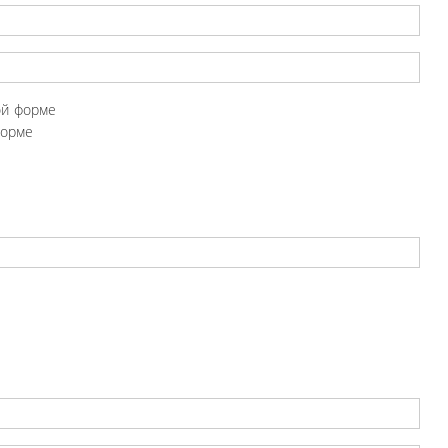
ой форме
форме