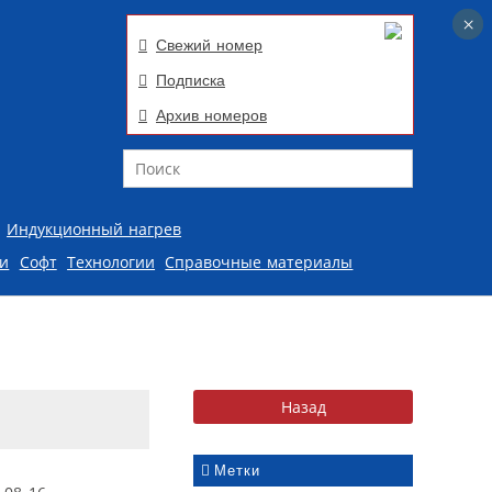
×
×
Свежий номер
Подписка
Архив номеров
Поиск
Индукционный нагрев
ии
Софт
Технологии
Справочные материалы
Метки