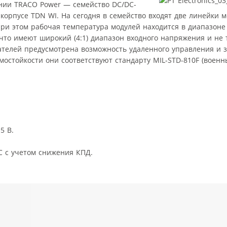
ании TRACO Power — семейство DC/DC-
корпусе TDN WI. На сегодня в семейство входят две линейки
 При этом рабочая температура модулей находится в диапазоне 
 что имеют широкий (4:1) диапазон входного напряжения и не
ателей предусмотрена возможность удаленного управления и 
мостойкости они соответствуют стандарту MIL-STD-810F (военн
5 В.
°С с учетом снижения КПД.