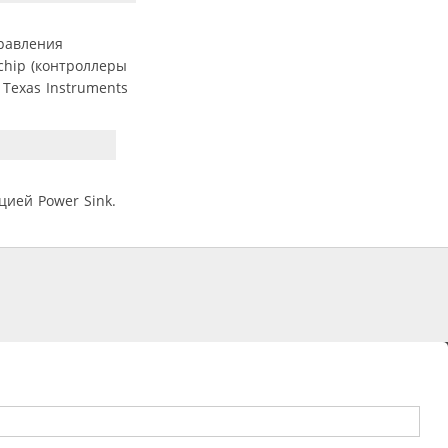
равления
chip (контроллеры
 Texas Instruments
ией Power Sink.