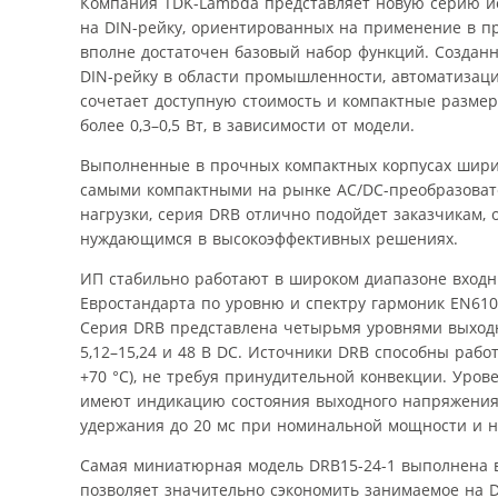
Компания TDK-Lambda представляет новую серию ис
на DIN-рейку, ориентированных на применение в п
вполне достаточен базовый набор функций. Созданн
DIN-рейку в области промышленности, автоматизац
сочетает доступную стоимость и компактные размер
более 0,3–0,5 Вт, в зависимости от модели.
Выполненные в прочных компактных корпусах ширин
самыми компактными на рынке AC/DC-преобразовате
нагрузки, серия DRB отлично подойдет заказчикам,
нуждающимся в высокоэффективных решениях.
ИП стабильно работают в широком диапазоне входн
Евростандарта по уровню и спектру гармоник EN6100
Серия DRB представлена четырьмя уровнями выход
5,12–15,24 и 48 В DC. Источники DRB способны раб
+70 °C), не требуя принудительной конвекции. Уро
имеют индикацию состояния выходного напряжения 
удержания до 20 мс при номинальной мощности и 
Самая миниатюрная модель DRB15-24-1 выполнена в
позволяет значительно сэкономить занимаемое на D