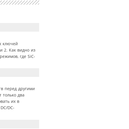
х ключей
 2. Как видно из
ежимов, где SiC-
в перед другими
 только два
вать их в
 DC/DC-