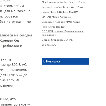
AEMT
Amantys
Analog Devices
Asahi
я стоимость и
Bergquist
CapXon
Green Watt Power
DC для монтажа на
Haydon Kerk
Littelfuse
MACOM
ым образом
MATLAB
Molex
Ангстрем
без нагрузки — не
Дорожный порядок
ММП-Ирбис
НПП «Учтех-Профи»
ООО НПФ «Новые Промышленные
вляются на сегодня
Технологии»
еблению без
Оптрон-Ставрополь
ЭЛИМ
Электрум АВ
потребления и
ваниям
Реклама
ние до 300 В AC.
ыми напряжениями
(для DRB15 — до
оме того, ИП
и, время
0 мм, что
тривает установку