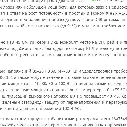
точников питания (ИП) DRB для монтажа
риложениях небольшой мощности, для которых важна невысока
ая в ответ на рост потребности в простых и экономичных AC/
ии зданий и управления производством, серия DRB оптимальн
ы с высокой эффективностью (до 91%) и малым потреблением 
ой 18–45 мм, ИП серии DRB экономят место на DIN-рейке и я
лей подобного типа. Благодаря высокому КПД и малому потр
 особенно требовательным к экономичности и качеству энерго
ых напряжений 85–264 В AC (47–63 Гц) и удовлетворяют требо
0-3-2, а также могут в течение 5 с выдерживать перенапряже
ной мощности — 10, 30, 50 и 100 Вт с номинальными выходн
отать на полную мощность в диапазоне температур –10…+55 °C 
вень пульсаций выходного напряжения не превышает 40 мВ. Кр
(зеленый светодиод), защиту от перенапряжения и перегрузк
низком питающем напряжении 100 В AC.
 компактном корпусе с габаритными размерами всего 18×75×9
IN-рейке место. Система крепления источников DRB предусма