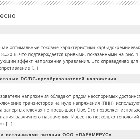
ресно
учае оптимальные токовые характеристики карбидокремниевы
8…20 В, что подтверждается кривыми, показанными на рис. 1 и
ующий эффект напряжения управления. Это справедливо для р
опротивление […]
стовых DC/DC-преобразователей напряжения
зователи напряжения обладают рядом неоспоримых достоинст
лючение транзисторов на нуле напряжения (ПНН), используют
а запертых ключах не превышает Uвх. Это позволяет использо
тания различного назначения. Известно несколько топологий
от […]
ми источниками питания ООО «ПАРАМЕРУС»