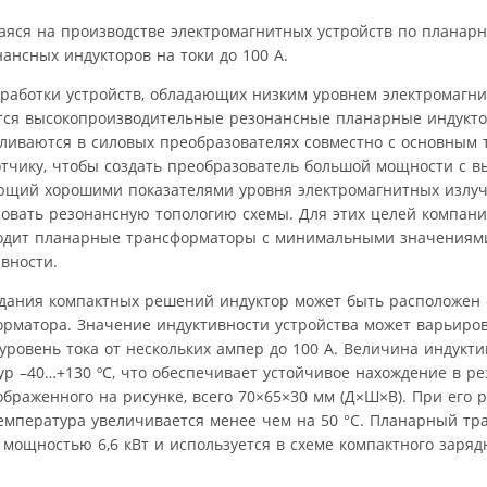
аяся на производстве электромагнитных устройств по планарн
нсных индукторов на токи до 100 А.
работки устройств, обладающих низким уровнем электромагни
тся высокопроизводительные резонансные планарные индукто
вливаются в силовых преобразователях совместно с основным
тчику, чтобы создать преобразователь большой мощности с в
ющий хорошими показателями уровня электромагнитных излуч
овать резонансную топологию схемы. Для этих целей компани
одит планарные трансформаторы с минимальными значениям
вности.
здания компактных решений индуктор может быть расположен 
рматора. Значение индуктивности устройства может варьирова
 уровень тока от нескольких ампер до 100 А. Величина индукт
ур –40…+130 ºC, что обеспечивает устойчивое нахождение в ре
ображенного на рисунке, всего 70×65×30 мм (Д×Ш×В). При его 
температура увеличивается менее чем на 50 °C. Планарный тр
мощностью 6,6 кВт и используется в схеме компактного заряд