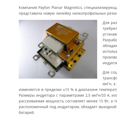
Компания Payton Planar Magnetics, специализирующ
представила новую линейку низкопрофильных резона
Для раз
требую
устана
Разрабо
облада
использ
произв
индукти
Для со
трансфо
мкГн, а
изменяется в пределах ±15 % в диапазоне температ
Размеры индуктора с параметрами 2,5 мкГн/33 А, из
рассеиваемая мощность составляет менее 15 Вт, а 
расположенный под индуктором, обладает выходной 
батарей.