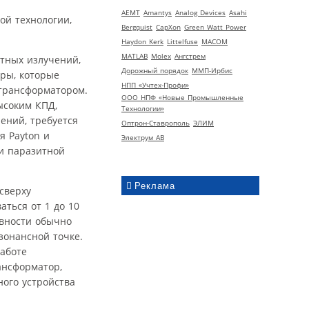
AEMT
Amantys
Analog Devices
Asahi
ой технологии,
Bergquist
CapXon
Green Watt Power
Haydon Kerk
Littelfuse
MACOM
MATLAB
Molex
Ангстрем
тных излучений,
Дорожный порядок
ММП-Ирбис
ры, которые
НПП «Учтех-Профи»
 трансформатором.
ООО НПФ «Новые Промышленные
ысоким КПД,
Технологии»
ений, требуется
Оптрон-Ставрополь
ЭЛИМ
я Payton и
Электрум АВ
и паразитной
Реклама
сверху
ться от 1 до 10
ивности обычно
зонансной точке.
работе
ансформатор,
ного устройства