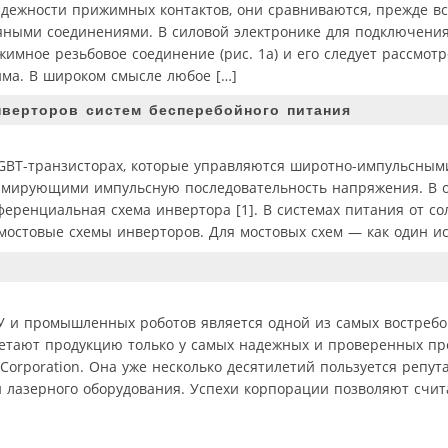
адежности прижимных контактов, они сравниваются, прежде все
ыми соединениями. В силовой электронике для подключени
мное резьбовое соединение (рис. 1а) и его следует рассмотр
има. В широком смысле любое […]
нверторов систем бесперебойного питания
GBT-транзисторах, которые управляются широтно-импульсным
рмирующими импульсную последовательность напряжения. В 
ренциальная схема инвертора [1]. В системах питания от с
 мостовые схемы инверторов. Для мостовых схем — как один ис
ПУ и промышленных роботов является одной из самых востреб
етают продукцию только у самых надежных и проверенных пр
orporation. Она уже несколько десятилетий пользуется репут
лазерного оборудования. Успехи корпорации позволяют счит