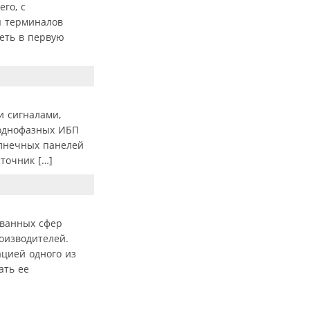
го, с
я терминалов
еть в первую
и сигналами,
однофазных ИБП
олнечных панелей
точник […]
ованных сфер
оизводителей.
ацией одного из
ать ее