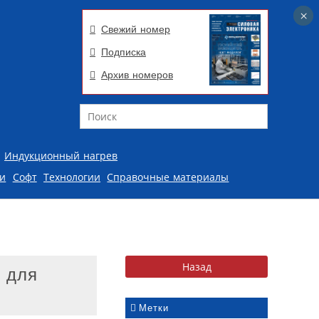
×
×
Свежий номер
Подписка
Архив номеров
Поиск
Индукционный нагрев
ии
Софт
Технологии
Справочные материалы
 для
Метки