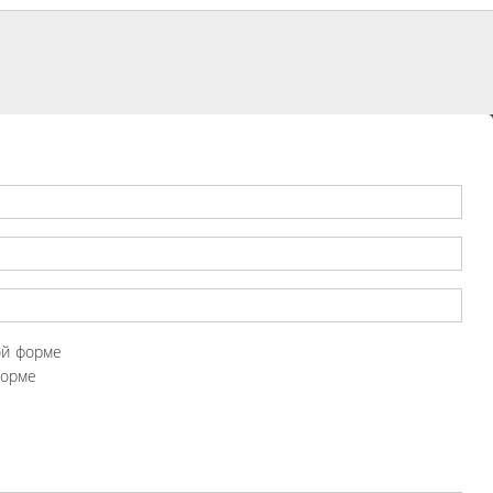
ой форме
форме