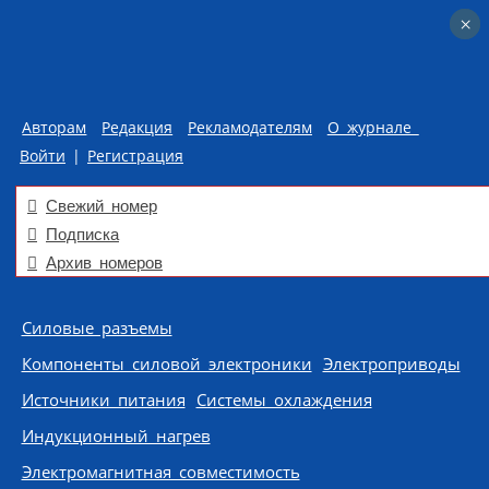
×
×
Авторам
Редакция
Рекламодателям
О журнале
Войти
|
Регистрация
Свежий номер
Подписка
Архив номеров
Skip to content
Силовые разъемы
Компоненты силовой электроники
Электроприводы
Источники питания
Системы охлаждения
Индукционный нагрев
Электромагнитная совместимость