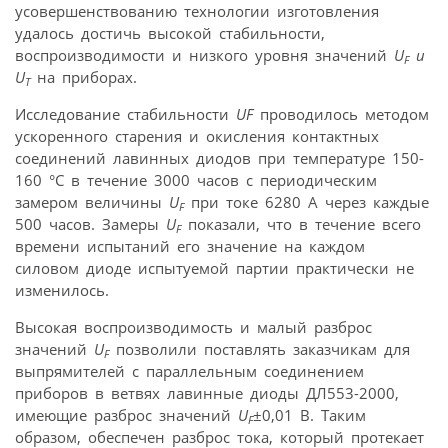
усовершенствованию технологии изготовления
удалось достичь высокой стабильности,
воспроизводимости и низкого уровня значений
U
и
F
U
на приборах.
Т
Исследование стабильности
UF
проводилось методом
ускоренного старения и окисления контактных
соединений лавинных диодов при температуре 150-
160 °C в течение 3000 часов с периодическим
замером величины
U
при токе 6280 А через каждые
F
500 часов. Замеры
U
показали, что в течение всего
F
времени испытаний его значение на каждом
силовом диоде испытуемой партии практически не
изменилось.
Высокая воспроизводимость и малый разброс
значений
U
позволили поставлять заказчикам для
F
выпрямителей с параллельным соединением
приборов в ветвях лавинные диоды ДЛ553-2000,
имеющие разброс значений
U
±0,01 В. Таким
F
образом, обеспечен разброс тока, который протекает