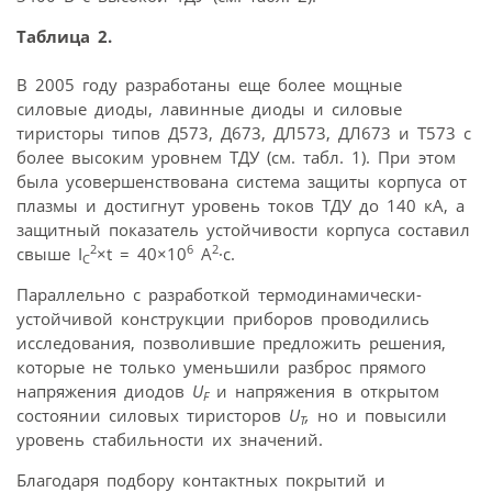
Таблица
2.
В 2005 году разработаны еще более мощные
силовые диоды, лавинные диоды и силовые
тиристоры типов Д573, Д673, ДЛ573, ДЛ673 и Т573 с
более высоким уровнем ТДУ (см. табл. 1). При этом
была усовершенствована система защиты корпуса от
плазмы и достигнут уровень токов ТДУ до 140 кА, а
защитный показатель устойчивости корпуса составил
2
6
2
свыше I
×t = 40×10
A
·c.
C
Параллельно с разработкой термодинамически-
устойчивой конструкции приборов проводились
исследования, позволившие предложить решения,
которые не только уменьшили разброс прямого
напряжения диодов
U
и напряжения в открытом
F
состоянии силовых тиристоров
U
,
но и повысили
Т
уровень стабильности их значений.
Благодаря подбору контактных покрытий и