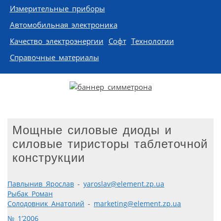
Измерительные приборы
Автомобильная электроника
Качество электроэнергии
Софт
Технологии
Справочные материалы
Мощные силовые диоды и
силовые тиристоры таблеточной
конструкции
Павлынив Ярослав
-
yaroslav@element.zp.ua
Рыбак Роман
Солодовник Анатолий
-
marketing@element.zp.ua
№ 1’2006