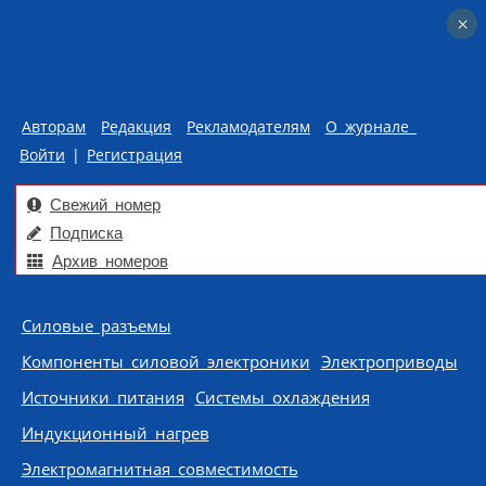
×
×
Авторам
Редакция
Рекламодателям
О журнале
Войти
|
Регистрация
Свежий номер
Подписка
Архив номеров
Skip to content
Силовые разъемы
Компоненты силовой электроники
Электроприводы
Источники питания
Системы охлаждения
Индукционный нагрев
Электромагнитная совместимость