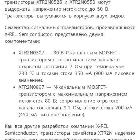
транзисторы XTR2N0525 и XTR2N0550 могут
выдержать напряжение исток-сток до 50 В.
Транзисторы выпускаются в корпусах двух видов.
Семейство сигнальных транзисторов, производящихся
X-REL Semiconductor, представлено двумя
компонентами:
XTR2N0307 — 30-В P-канальным MOSFET-
транзистором с сопротивлением канала в
открытом состоянии 7 Ом при температуре
230 °C и токами стока 350 мА (900 мА пиковое
значение).
XTR2N0807 — N-канальным MOSFET-
транзистором с максимальным напряжением
исток-сток 80 В; сопротивление отрытого
канала составляет 9,1 Ом, а токи стока 200 мА
(450 мА пиковое значение).
Как все другие разработки компании X-REL
Semiconductor, транзисторы семейства XTR2N надежно
работают при окружающей температуре в диапазоне