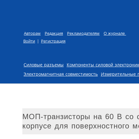
Авторам
Редакция
Рекламодателям
О журнале
Войти
|
Регистрация
Skip to content
Силовые разъемы
Компоненты силовой электрони
Электромагнитная совместимость
Измерительные 
МОП-транзисторы на 60 В со 
корпусе для поверхностного м