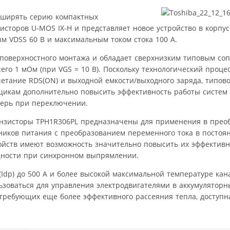
асширять серию компактных
торов U-MOS IX-H и представляет новое устройство в корпус
м VDSS 60 В и максимальным током стока 100 А.
 поверхностного монтажа и обладает сверхнизким типовым со
сего 1 мОм (при VGS = 10 В). Поскольку технологический проце
четание RDS(ON) и выходной емкости/выходного заряда, типов
вщикам дополнительно повысить эффективность работы систем 
терь при переключении.
ранзисторы TPH1R306PL предназначены для применения в прео
ников питания с преобразованием переменного тока в постоя
йств имеют возможность значительно повысить их эффективно
щности при синхронном выпрямлении.
(Idp) до 500 А и более высокой максимальной температуре ка
ьзоваться для управления электродвигателями в аккумулятор
требующих еще более эффективного рассеяния тепла, доступн