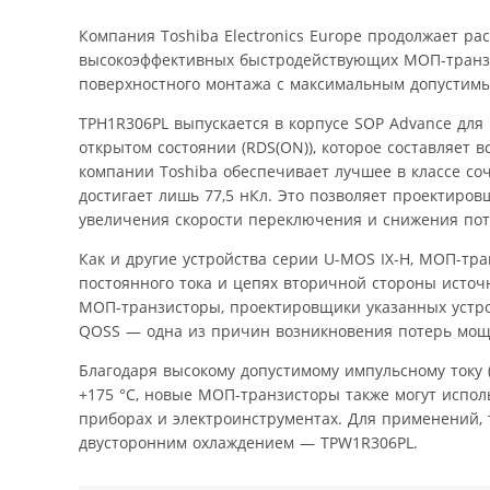
Компания Toshiba Electronics Europe продолжает р
высокоэффективных быстродействующих МОП-транзис
поверхностного монтажа с максимальным допустимы
TPH1R306PL выпускается в корпусе SOP Advance для
открытом состоянии (RDS(ON)), которое составляет в
компании Toshiba обеспечивает лучшее в классе со
достигает лишь 77,5 нКл. Это позволяет проектиро
увеличения скорости переключения и снижения по
Как и другие устройства серии U-MOS IX-H, МОП-т
постоянного тока и цепях вторичной стороны источ
МОП-транзисторы, проектировщики указанных устро
QOSS — одна из причин возникновения потерь мо
Благодаря высокому допустимому импульсному току 
+175 °C, новые МОП-транзисторы также могут испол
приборах и электроинструментах. Для применений, 
двусторонним охлаждением — TPW1R306PL.