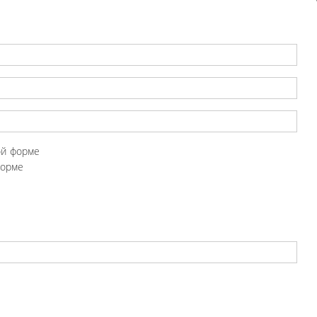
ой форме
форме