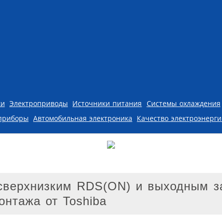
ки
Электроприводы
Источники питания
Системы охлаждения
приборы
Автомобильная электроника
Качество электроэнерг
сверхнизким RDS(ON) и выходным з
онтажа от Toshiba