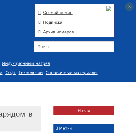
×
×
Свежий номер
Подписка
Архив номеров
Поиск
Индукционный нагрев
ии
Софт
Технологии
Справочные материалы
арядом в
Метки