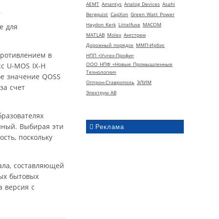
AEMT
Amantys
Analog Devices
Asahi
Bergquist
CapXon
Green Watt Power
Haydon Kerk
Littelfuse
MACOM
е для
MATLAB
Molex
Ангстрем
Дорожный порядок
ММП-Ирбис
противлением в
НПП «Учтех-Профи»
ООО НПФ «Новые Промышленные
сс U-MOS IX-H
Технологии»
ое значение QOSS
Оптрон-Ставрополь
ЭЛИМ
за счет
Электрум АВ
бразователях
нный. Выбирая эти
Реклама
сть, поскольку
нала, составляющей
ных бытовых
а версия с