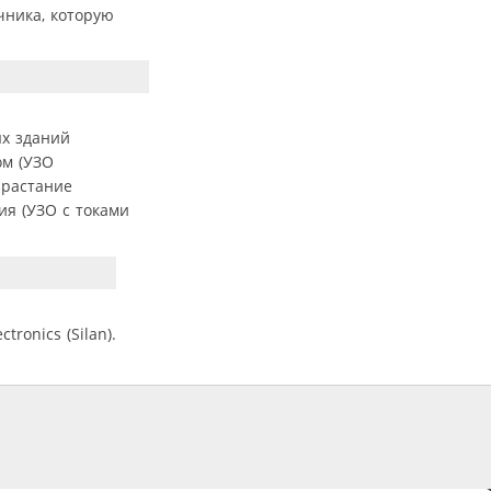
чника, которую
ых зданий
ом (УЗО
зрастание
ия (УЗО с токами
ronics (Silan).