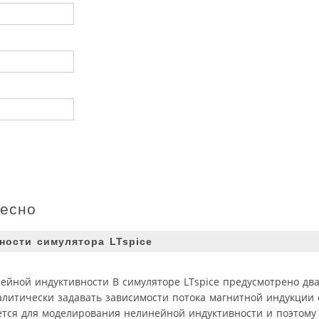
ресно
ности симулятора LTspice
ейной индуктивности В симуляторе LTspice предусмотрено два
литически задавать зависимости потока магнитной индукции о
уется для моделирования нелинейной индуктивности и поэтому 