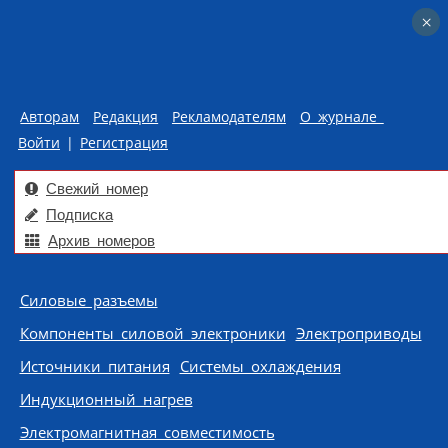
×
×
Авторам
Редакция
Рекламодателям
О журнале
Войти
|
Регистрация
Свежий номер
Подписка
Архив номеров
Skip to content
Силовые разъемы
Компоненты силовой электроники
Электроприводы
Источники питания
Системы охлаждения
Индукционный нагрев
Электромагнитная совместимость