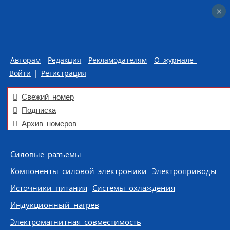
×
×
Авторам
Редакция
Рекламодателям
О журнале
Войти
|
Регистрация
Свежий номер
Подписка
Архив номеров
Skip to content
Силовые разъемы
Компоненты силовой электроники
Электроприводы
Источники питания
Системы охлаждения
Индукционный нагрев
Электромагнитная совместимость