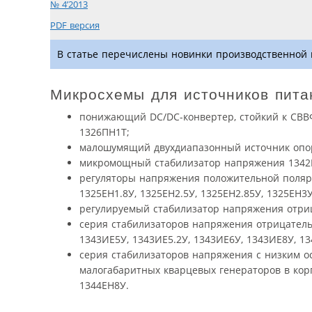
№ 4’2013
PDF версия
В статье перечислены новинки производственной
Микросхемы для источников пита
понижающий DC/DC-конвертер, стойкий к СВВ
1326ПН1Т;
малошумящий двухдиапазонный источник опо
микромощный стабилизатор напряжения 1342
регуляторы напряжения положительной поляр
1325ЕН1.8У, 1325ЕН2.5У, 1325ЕН2.85У, 1325ЕН3У
регулируемый стабилизатор напряжения отри
серия стабилизаторов напряжения отрицатель
1343ИЕ5У, 1343ИЕ5.2У, 1343ИЕ6У, 1343ИЕ8У, 1
серия стабилизаторов напряжения с низким 
малогабаритных кварцевых генераторов в корп
1344ЕН8У.