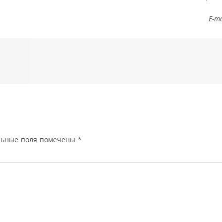
E-m
льные поля помечены
*