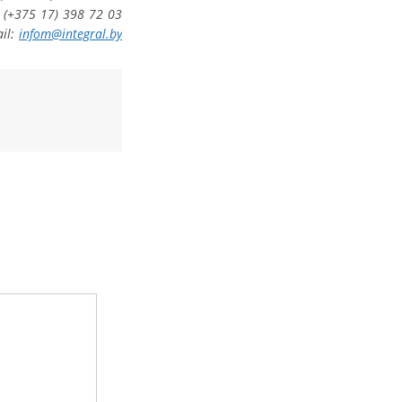
(+375 17) 398 72 03
ail:
infom@integral.by