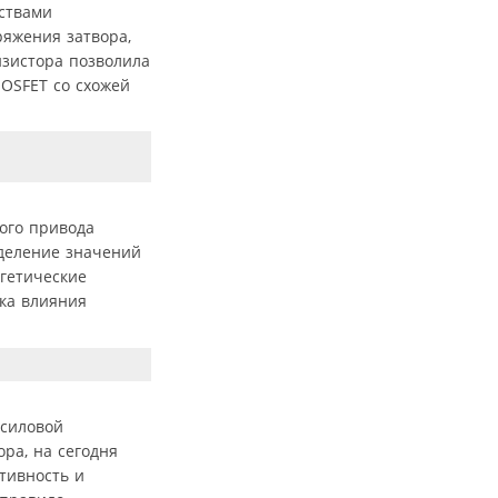
ствами
яжения затвора,
нзистора позволила
OSFET со схожей
ого привода
еделение значений
гетические
нка влияния
 силовой
ра, на сегодня
тивность и