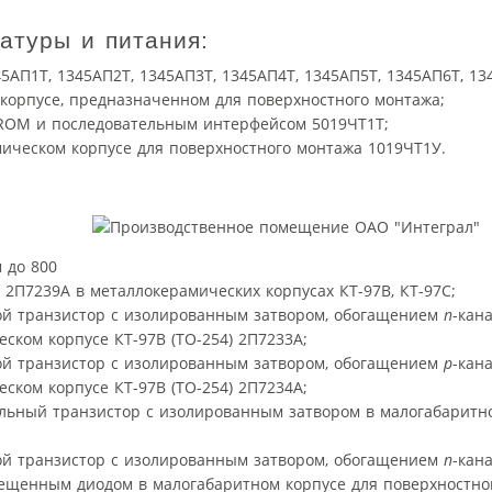
атуры и питания:
5АП1Т, 1345АП2Т, 1345АП3Т, 1345АП4Т, 1345АП5Т, 1345АП6Т, 13
 корпусе, предназначенном для поверхностного монтажа;
ROM и последовательным интерфейсом 5019ЧТ1Т;
ическом корпусе для поверхностного монтажа 1019ЧТ1У.
 до 800
, 2П7239А в металлокерамических корпусах КТ-97В, КТ-97С;
й транзистор с изолированным затвором, обогащением
n
-кан
ком корпусе КТ-97В (ТО-254) 2П7233А;
й транзистор с изолированным затвором, обогащением
p
-кан
ком корпусе КТ-97В (ТО-254) 2П7234А;
альный транзистор с изолированным затвором в малогабаритн
й транзистор с изолированным затвором, обогащением
n
-кан
ещенным диодом в малогабаритном корпусе для поверхностно