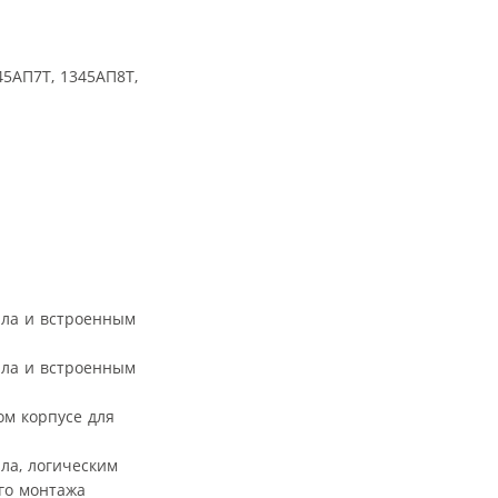
45АП7Т, 1345АП8Т,
ала и встроенным
ала и встроенным
ом корпусе для
ала, логическим
го монтажа