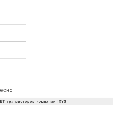
ресно
ET транзисторов компании IXYS