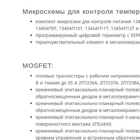
Микросхемы для контроля темпер
комплект микросхем для контроля питания 134
1345АП9Т, 1345АП10Т, 1345АП11Т, 1345АП12Т в
программируемый цифровой термометр с EEP
термочувствительный элемент в металлокерам
MOSFET:
полевые транзисторы с рабочим напряже­нием
В и токами до 35 А 2П7236А, 2П7237А, 2П7238А
кремниевый эпитаксиально-планарный полево
обратносмещенным диодом в металлокерамичес
кремниевый эпитаксиально-планарный полево
обратносмещенным диодом в металлокерамичес
кремниевый эпитаксиально-планарный
n
-кан
поверхностного монтажа 2П524А9;
кремниевый эпитаксиально-планарный полево
уровнем управления и встроенным обратносм