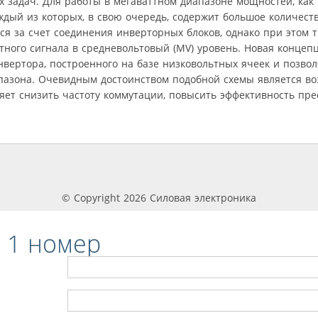
задач. Для работы в мегаваттном диапазоне мощностей, как 
ждый из которых, в свою очередь, содержит большое количест
 за счет соединения инверторных блоков, однако при этом т
ного сигнала в средневольтовый (MV) уровень. Новая концеп
нвертора, построенного на базе низковольтных ячеек и позво
азона. Очевидным достоинством подобной схемы является во
яет снизить частоту коммутации, повысить эффективность пр
© Copyright 2026 Силовая электроника
 1 номер