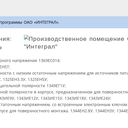
 программы ОАО «ИНТЕГРАЛ».
ния:
Ф
рного напряжения 1369ЕС014;
ЕН5Т;
ности с низким остаточным напряжением для источников пита
, 1325ЕН3.3У, 1325ЕН5У;
цательной полярности 1349ЕГ1У;
ной полярности в корпусе, предназначенном для поверхностн
343ИЕ9У, 1343ИЕ12У, 1343ИЕ15У, 1343ИЕ18У, 1343ИЕ24У;
остаточным напряжением, со встроенным электронным ключом
усе для поверхностного монтажа, 1344ЕН2.8У, 1344ЕН3У, 1344Е