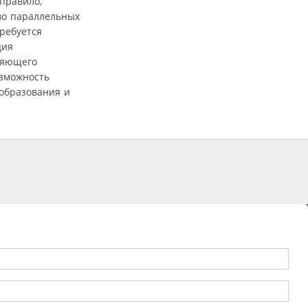
правило,
во параллельных
ребуется
ция
ляющего
зможность
еобразования и