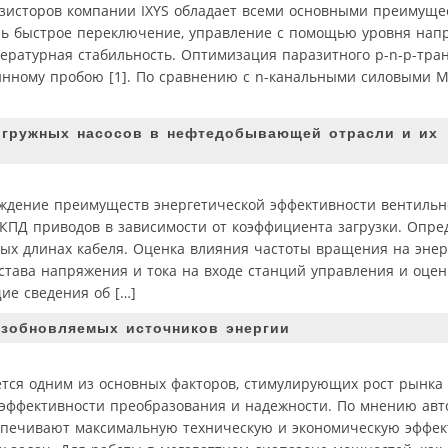
зисторов компании IXYS обладает всеми основными преимуще
нь быстрое переключение, управление с помощью уровня напр
ературная стабильность. Оптимизация паразитного p-n-p-тра
инному пробою [1]. По сравнению с n-канальными силовыми M
огружных насосов в нефтедобывающей отрасли и их
ждение преимуществ энергетической эффективности вентильн
КПД приводов в зависимости от коэффициента загрузки. Опр
ых длинах кабеля. Оценка влияния частоты вращения на энер
става напряжения и тока на входе станций управления и оце
ие сведения об […]
зобновляемых источников энергии
ется одним из основных факторов, стимулирующих рост рынка
ффективности преобразования и надежности. По мнению авто
спечивают максимальную техническую и экономическую эффек