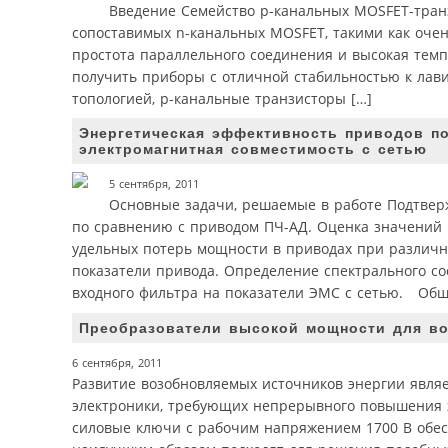
Введение Семейство p-канальных MOSFET-тран
сопоставимых n-канальных MOSFET, такими как оче
простота параллельного соединения и высокая темп
получить приборы с отличной стабильностью к лав
топологией, p-канальные транзисторы […]
Энергетическая эффективность приводов п
электромагнитная совместимость с сетью
5 сентября, 2011
Основные задачи, решаемые в работе Подтвер
по сравнению с приводом ПЧ-АД. Оценка значений 
удельных потерь мощности в приводах при различн
показатели привода. Определение спектрального со
входного фильтра на показатели ЭМС с сетью. Общ
Преобразователи высокой мощности для во
6 сентября, 2011
Развитие возобновляемых источников энергии явля
электроники, требующих непрерывного повышения э
силовые ключи с рабочим напряжением 1700 В обе