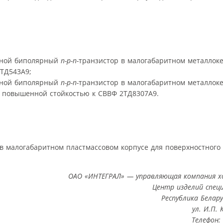
вной биполярный
n-p-n-
транзистор в малогабаритном металлок
2ТД543А9;
вной биполярный
n-p-n-
транзистор в малогабаритном металлок
 с повышенной стойкостью к СВВФ 2ТД8307А9.
в малогабаритном пластмассовом корпусе для поверхностного
ОАО «ИНТЕГРАЛ» — управляющая компания х
Центр изделий спец
Республика Беларус
ул. И.П. 
Телефон: 