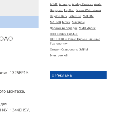
AEMT
Amantys
Analog Devices
Asahi
Bergquist
CapXon
Green Watt Power
Haydon Kerk
Littelfuse
MACOM
MATLAB
Molex
Ангстрем
Дорожный порядок
ММП-Ирбис
НПП «Учтех-Профи»
ООО НПФ «Новые Промышленные
Технологии»
Оптрон-Ставрополь
ЭЛИМ
Электрум АВ
ния 1325ЕР1У,
Реклама
ого монтажа,
 для
Н4У, 1344ЕН5У,