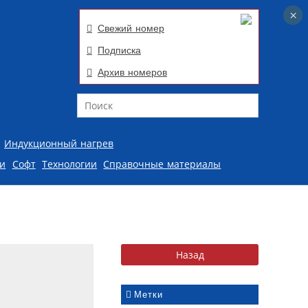
×
×
Свежий номер
Подписка
Архив номеров
Поиск
Индукционный нагрев
ии
Софт
Технологии
Справочные материалы
Метки