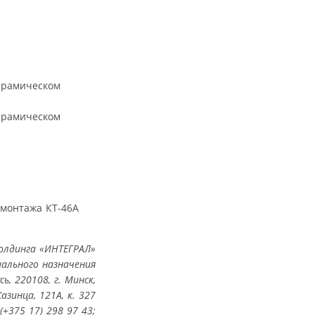
ерамическом
ерамическом
 монтажа КТ-46А
олдинга «ИНТЕГРАЛ»
иального назначения
ь, 220108, г. Минск,
Казинца, 121А, к. 327
(+375 17) 298 97 43;