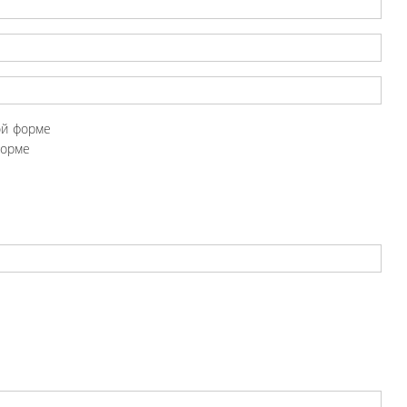
ой форме
форме