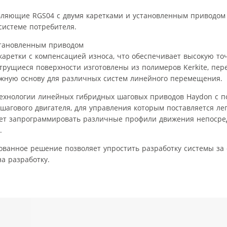
ляющие RGS04 с двумя каретками и установленным приводом 
системе потребителя.
аретки с компенсацией износа, что обеспечивает высокую то
трущиеся поверхности изготовлены из полимеров Kerkite, п
ежную основу для различных систем линейного перемещения.
ехнологии линейных гибридных шаговых приводов Haydon с п
гового двигателя, для управления которым поставляется лег
яет запрограммировать различные профили движения непосре
.
ованное решение позволяет упростить разработку системы за
а разработку.