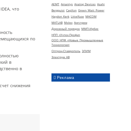
AEMT
Amantys
Analog Devices
Asahi
IDEA, что
Bergquist
CapXon
Green Watt Power
Haydon Kerk
Littelfuse
MACOM
MATLAB
Molex
Ангстрем
Дорожный порядок
ММП-Ирбис
чность
НПП «Учтех-Профи»
еремещающихся по
ООО НПФ «Новые Промышленные
Технологии»
Оптрон-Ставрополь
ЭЛИМ
олностью
Электрум АВ
кий в
дственно в
Реклама
 счет снижения