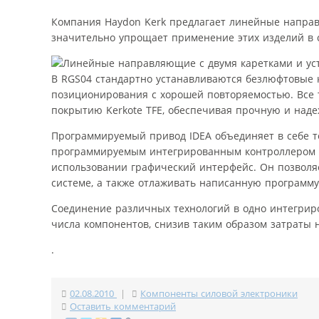
Компания Haydon Kerk предлагает линейные направ
значительно упрощает применение этих изделий в 
В RGS04 стандартно устанавливаются безлюфтовые к
позиционирования с хорошей повторяемостью. Все 
покрытию Kerkote TFE, обеспечивая прочную и над
Программируемый привод IDEA объединяет в себе т
программируемым интегрированным контроллером ша
использовании графический интерфейс. Он позвол
системе, а также отлаживать написанную программу
Соединение различных технологий в одно интегрир
числа компонентов, снизив таким образом затраты н
.
02.08.2010
|
Компоненты силовой электроники
Оставить комментарий