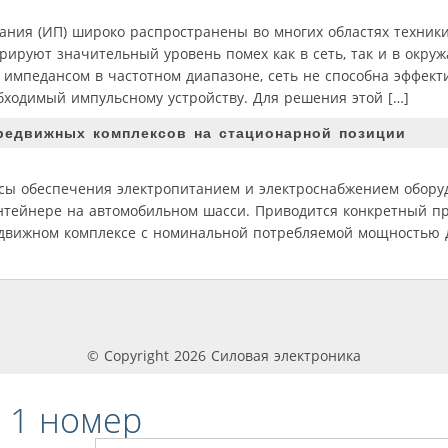
ания (ИП) широко распространены во многих областях техник
рируют значительный уровень помех как в сеть, так и в окр
импедансом в частотном диапазоне, сеть не способна эффект
бходимый импульсному устройству. Для решения этой […]
ередвижных комплексов на стационарной позиции
осы обеспечения электропитанием и электроснабжением обору
онтейнере на автомобильном шасси. Приводится конкретный 
едвижном комплексе с номинальной потребляемой мощностью д
© Copyright 2026 Силовая электроника
 1 номер