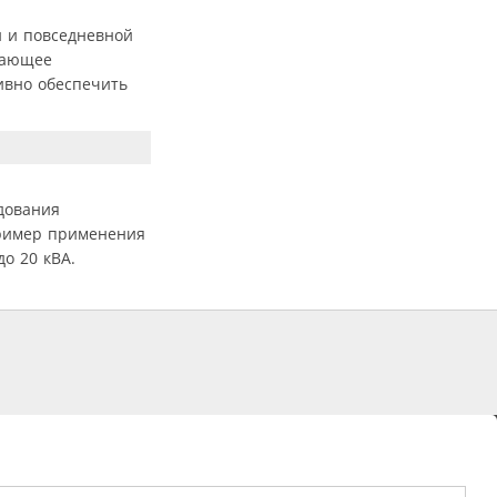
и и повседневной
ужающее
ивно обеспечить
дования
пример применения
о 20 кВА.