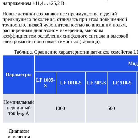
напряжением ±11,4…±25,2 В.
Новые датчики сохраняют все преимущества изделий
предыдущего поколения, отличаясь при этом повышенной
точностью, низкой чувствительностью ко внешним полям,
расширенным диапазоном измерения, высоким
коэффициентом ослабления синфазного сигнала и высокой
электромагнитной совместимостью (таблица).
Таблица. Сравнение характеристик датчиков семейства L
Мод
Параметры
LF 1005-
LF 1010-S
LF 505-S
LF 510-S
S
Номинальный
первичный
1000
500
ток I
, А
PN
Диапазон
измерения