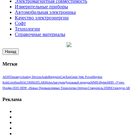
Электромагнитная совместимость
Измерительные приборы
Автомобильная электроника
Качество электроэнергии
Софт
Технологии
Справочные материалы
Метки
AEMT
Amantys
Analog Devices
Asahi
Bergquist
CapXon
Green Watt Power
Haydon
Kerk
Littelfuse
MACOM
MATLAB
Molex
Ангстрем
Дорожный порядок
ММП-Ирбис
НПП «Учтех-
Профи»
ООО НПФ «Новые Промышленные Технологии»
Оптрон-Ставрополь
ЭЛИМ
Электрум АВ
Реклама