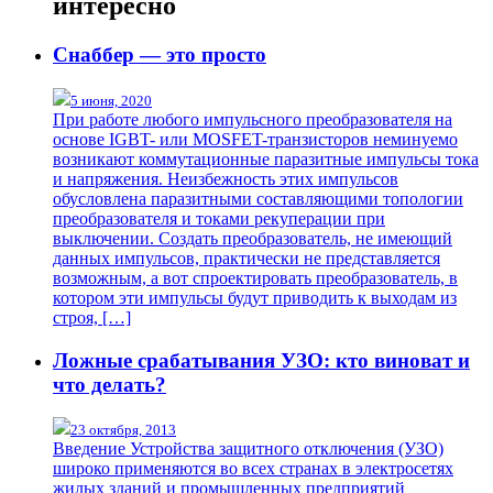
интересно
Снаббер — это просто
5 июня, 2020
При работе любого импульсного преобразователя на
основе IGBT- или MOSFET-транзисторов неминуемо
возникают коммутационные паразитные импульсы тока
и напряжения. Неизбежность этих импульсов
обусловлена паразитными составляющими топологии
преобразователя и токами рекуперации при
выключении. Создать преобразователь, не имеющий
данных импульсов, практически не представляется
возможным, а вот спроектировать преобразователь, в
котором эти импульсы будут приводить к выходам из
строя, […]
Ложные срабатывания УЗО: кто виноват и
что делать?
23 октября, 2013
Введение Устройства защитного отключения (УЗО)
широко применяются во всех странах в электросетях
жилых зданий и промышленных предприятий