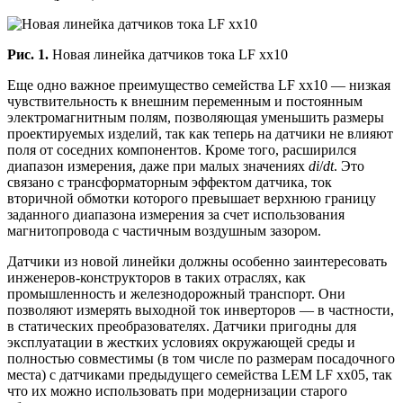
Рис. 1.
Новая линейка датчиков тока LF xx10
Еще одно важное преимущество семейства LF xx10 — низкая
чувствительность к внешним переменным и постоянным
электромагнитным полям, позволяющая уменьшить размеры
проектируемых изделий, так как теперь на датчики не влияют
поля от соседних компонентов. Кроме того, расширился
диапазон измерения, даже при малых значениях
di
/
dt
. Это
связано с трансформаторным эффектом датчика, ток
вторичной обмотки которого превышает верхнюю границу
заданного диапазона измерения за счет использования
магнитопровода с частичным воздушным зазором.
Датчики из новой линейки должны особенно заинтересовать
инженеров-конструкторов в таких отраслях, как
промышленность и железнодорожный транспорт. Они
позволяют измерять выходной ток инверторов — в частности,
в статических преобразователях. Датчики пригодны для
эксплуатации в жестких условиях окружающей среды и
полностью совместимы (в том числе по размерам посадочного
места) с датчиками предыдущего семейства LEM LF xx05, так
что их можно использовать при модернизации старого