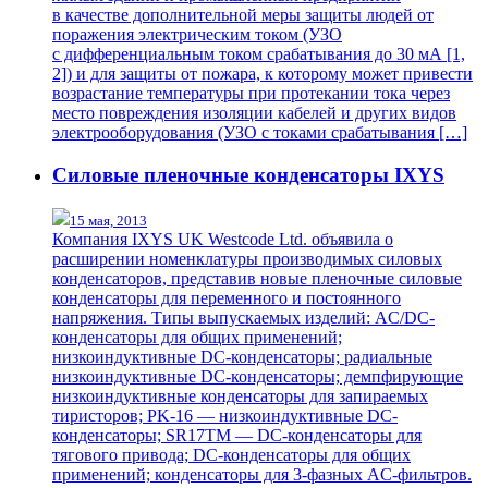
в качестве дополнительной меры защиты людей от
поражения электрическим током (УЗО
с дифференциальным током срабатывания до 30 мА [1,
2]) и для защиты от пожара, к которому может привести
возрастание температуры при протекании тока через
место повреждения изоляции кабелей и других видов
электрооборудования (УЗО с токами срабатывания […]
Силовые пленочные конденсаторы IXYS
15 мая, 2013
Компания IXYS UK Westcode Ltd. объявила о
расширении номенклатуры производимых силовых
конденсаторов, представив новые пленочные силовые
конденсаторы для переменного и постоянного
напряжения. Типы выпускаемых изделий: AC/DC-
конденсаторы для общих применений;
низкоиндуктивные DC-конденсаторы; радиальные
низкоиндуктивные DC-конденсаторы; демпфирующие
низкоиндуктивные конденсаторы для запираемых
тиристоров; PK-16 — низкоиндуктивные DC-
конденсаторы; SR17TM — DC-конденсаторы для
тягового привода; DC-конденсаторы для общих
применений; конденсаторы для 3-фазных AC-фильтров.