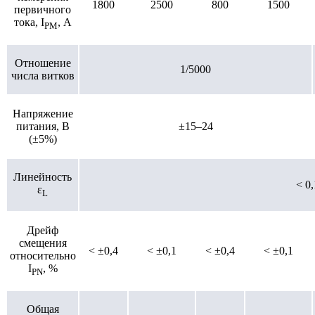
1800
2500
800
1500
первичного
тока, I
, А
PM
Отношение
1/5000
числа витков
Напряжение
питания, В
±15–24
(±5%)
Линейность
< 0
ε
L
Дрейф
смещения
< ±0,4
< ±0,1
< ±0,4
< ±0,1
относительно
I
, %
PN
Общая