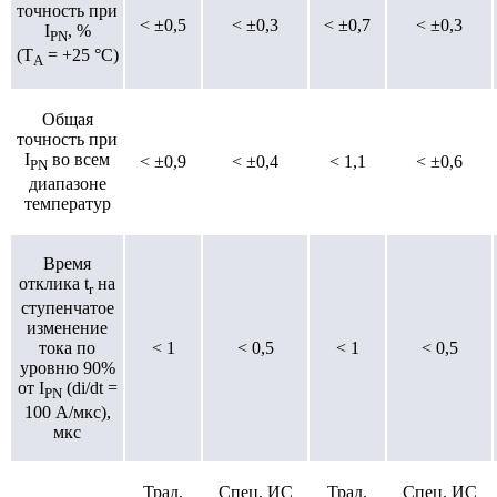
точность при
< ±0,5
< ±0,3
< ±0,7
< ±0,3
I
, %
PN
(T
= +25 °C)
A
Общая
точность при
I
во всем
< ±0,9
< ±0,4
< 1,1
< ±0,6
PN
диапазоне
температур
Время
отклика t
на
r
ступенчатое
изменение
< 1
< 0,5
< 1
< 0,5
тока по
уровню 90%
от I
(di/dt =
PN
100 А/мкс),
мкс
Трад.
Спец. ИС
Трад.
Спец. ИС