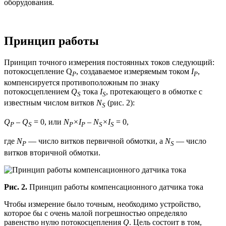
оборудования.
Принцип работы
Принцип точного измерения постоянных токов следующий:
потокосцепление Q
, создаваемое измеряемым током
I
,
P
P
компенсируется противоположным по знаку
потокосцеплением
Q
тока
I
, протекающего в обмотке с
S
S
известным числом витков
N
(рис. 2):
S
Q
–
Q
= 0, или
N
×I
–
N
×I
= 0,
P
S
P
P
S
S
где
N
— число витков первичной обмотки, а
N
— число
P
S
витков вторичной обмотки.
Рис. 2.
Принцип работы компенсационного датчика тока
Чтобы измерение было точным, необходимо устройство,
которое бы с очень малой погрешностью определяло
равенство нулю потокосцепления
Q
. Цель состоит в том,