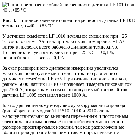
Рис. 3.
Типичное значение общей погрешности датчика LF 1010
температур –40…+85 °C
У датчиков семейства LF 1010 начальное смещение при +25
°C составляет ±1 А/виток при максимальном дрейфе ±1 А/
виток в пределах всего рабочего диапазона температур.
Погрешность чувствительности при +25 °C — ±0,1%,
нелинейность — всего ±0,1%.
За счет расширенного диапазона измерения увеличился
максимально допустимый пиковый ток по сравнению с
датчиками семейства LF xx5. При отношении числа витков,
равном 5000, датчик LF 1010 позволяет измерять пиковый ток
до 2500 А, тогда как максимально допустимый пиковый ток
датчика LF 1005 составлял всего 1800 А.
Благодаря частичному воздушному зазору магнитопровода
(рис. 4) датчики моделей LF 510, 1010 и 2010 очень
малочувствительны ко внешним переменным и постоянным
электромагнитным полям. Это способствует уменьшению
размеров проектируемых изделий, так как расположенные
вблизи проводники с большими токами практически не