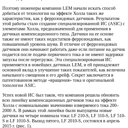
Поэтому инженеры компании LEM начали искать способ
добиться от технологии на эффекте Холла таких же
характеристик, как у феррозондовых датчиков. Результатом
этой работы стало создание специализированной ИС (ASIC) с
элементами Холла, предназначенной для применения в
датчиках компенсационного типа. Датчики на ее основе
также не имеют таких недостатков феррозондовых, как
повышенный уровень шума. В отличие от феррозондовых
датчиков они начинают работать даже если питание на датчик
подается после подачи первичного тока и не имеют задержки
запуска после перегрузки. Эта специализированная ИС
применяется в новейших датчиках LEM, и ей принадлежит
основной вклад в улучшение таких показателей, как величина
начального смещения и его дрейф. Секрет заключается в
патентованном методе «вращения» тока и оригинальной
топологии ASIC.
Успех новой ИС был таков, что компания решила обновить
всю линейку компенсационных датчиков тока на эффекте
Холла с номинальными значениями измеряемого тока 200–
2000 А. В рамках этой линейки были выпущены новые
датчики на четыре номинала тока: LF 210-S, LF 310-S, LF 510-
S и LF 1010-S. Выход пятого, LF 2010-S, состоялся в апрель
2015 г. (рис. 1).