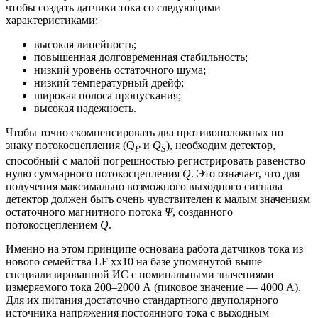
чтобы создать датчики тока со следующими
характеристиками:
высокая линейность;
повышенная долговременная стабильность;
низкий уровень остаточного шума;
низкий температурный дрейф;
широкая полоса пропускания;
высокая надежность.
Чтобы точно скомпенсировать два противоположных по
знаку потокосцепления (Q
и
Q
), необходим детектор,
P
S
способный с малой погрешностью регистрировать равенство
нулю суммарного потокосцепления
Q
. Это означает, что для
получения максимально возможного выходного сигнала
детектор должен быть очень чувствителен к малым значениям
остаточного магнитного потока
Ψ
, созданного
потокосцеплением
Q
.
Именно на этом принципе основана работа датчиков тока из
нового семейства LF xx10 на базе упомянутой выше
специализированной ИС с номинальными значениями
измеряемого тока 200–2000 А (пиковое значение — 4000 А).
Для их питания достаточно стандартного двуполярного
источника напряжения постоянного тока с выходным