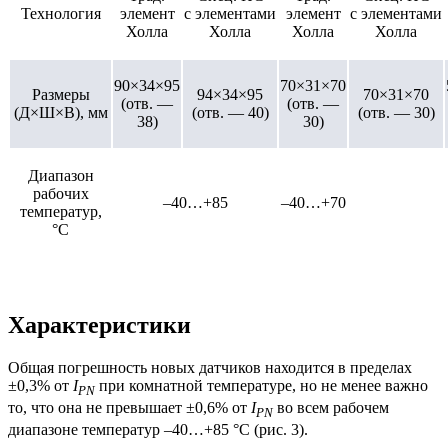
Технология
элемент
с элементами
элемент
с элементами
Холла
Холла
Холла
Холла
90×34×95
70×31×70
Размеры
94×34×95
70×31×70
(отв. —
(отв. —
(Д×Ш×В), мм
(отв. — 40)
(отв. — 30)
38)
30)
Диапазон
рабочих
–40…+85
–40…+70
температур,
°C
Характеристики
Общая погрешность новых датчиков находится в пределах
±0,3% от
I
при комнатной температуре, но не менее важно
PN
то, что она не превышает ±0,6% от
I
во всем рабочем
PN
диапазоне температур –40…+85 °C (рис. 3).