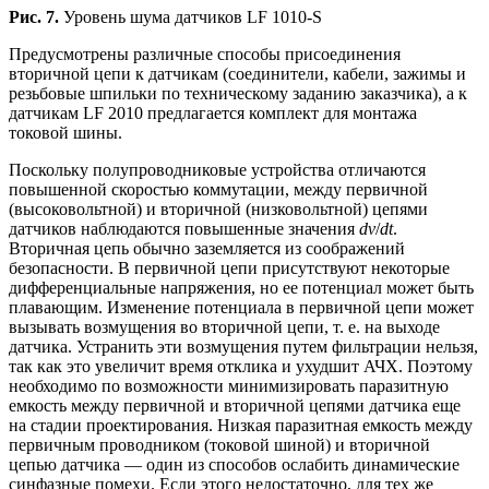
Рис. 7.
Уровень шума датчиков LF 1010-S
Предусмотрены различные способы присоединения
вторичной цепи к датчикам (соединители, кабели, зажимы и
резьбовые шпильки по техническому заданию заказчика), а к
датчикам LF 2010 предлагается комплект для монтажа
токовой шины.
Поскольку полупроводниковые устройства отличаются
повышенной скоростью коммутации, между первичной
(высоковольтной) и вторичной (низковольтной) цепями
датчиков наблюдаются повышенные значения
dv
/
dt
.
Вторичная цепь обычно заземляется из соображений
безопасности. В первичной цепи присутствуют некоторые
дифференциальные напряжения, но ее потенциал может быть
плавающим. Изменение потенциала в первичной цепи может
вызывать возмущения во вторичной цепи, т. е. на выходе
датчика. Устранить эти возмущения путем фильтрации нельзя,
так как это увеличит время отклика и ухудшит АЧХ. Поэтому
необходимо по возможности минимизировать паразитную
емкость между первичной и вторичной цепями датчика еще
на стадии проектирования. Низкая паразитная емкость между
первичным проводником (токовой шиной) и вторичной
цепью датчика — один из способов ослабить динамические
синфазные помехи. Если этого недостаточно, для тех же