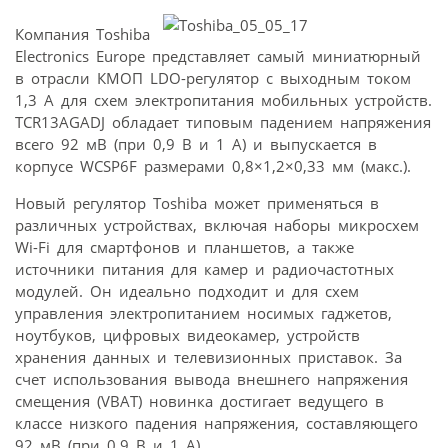
Компания Toshiba
Electronics Europe представляет самый миниатюрный
в отрасли КМОП LDO-регулятор с выходным током
1,3 А для схем электропитания мобильных устройств.
TCR13AGADJ обладает типовым падением напряжения
всего 92 мВ (при 0,9 В и 1 А) и выпускается в
корпусе WCSP6F размерами 0,8×1,2×0,33 мм (макс.).
Новый регулятор Toshiba может применяться в
различных устройствах, включая наборы микросхем
Wi-Fi для смартфонов и планшетов, а также
источники питания для камер и радиочастотных
модулей. Он идеально подходит и для схем
управления электропитанием носимых гаджетов,
ноутбуков, цифровых видеокамер, устройств
хранения данных и телевизионных приставок. За
счет использования вывода внешнего напряжения
смещения (VBAT) новинка достигает ведущего в
классе низкого падения напряжения, составляющего
92 мВ (при 0,9 В и 1 А).