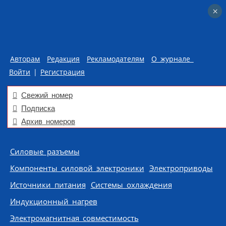
×
×
Авторам
Редакция
Рекламодателям
О журнале
Войти
|
Регистрация
Свежий номер
Подписка
Архив номеров
Skip to content
Силовые разъемы
Компоненты силовой электроники
Электроприводы
Источники питания
Системы охлаждения
Индукционный нагрев
Электромагнитная совместимость