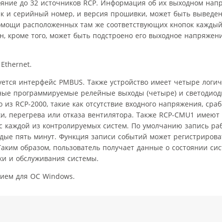
ояние до 32 источников RCP. Информация об их выходном нап
как и серийный номер, и версия прошивки, может быть выведен
омощи расположенных там же соответствующих кнопок каждый
, кроме того, может быть подстроено его выходное напряжен
Ethernet.
уется интерфейс PMBUS. Также устройство имеет четыре логич
нные программируемые релейные выходы (четыре) и светодио
 из RCP-2000, такие как отсутствие входного напряжения, ср
ки, перегрева или отказа вентилятора. Также RCP-CMU1 имеют
ус каждой из контролируемых систем. По умолчанию запись р
дые пять минут. Функция записи событий может регистриров
Таким образом, пользователь получает данные о состоянии си
ки и обслуживания системы.
ием для ОС Windows.