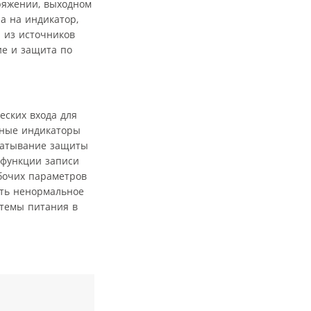
ряжении, выходном
а на индикатор,
 из источников
ие и защита по
еских входа для
дные индикаторы
абатывание защиты
 функции записи
абочих параметров
ать ненормальное
стемы питания в