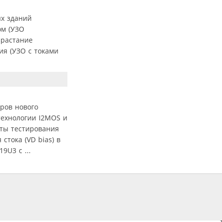
ых зданий
ом (УЗО
зрастание
ия (УЗО с токами
ров нового
ехнологии I2MOS и
аты тестирования
тока (VD bias) в
9U3 с ...