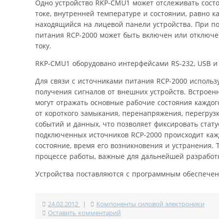
Одно устройство RKP-CMU1 может отслеживать сост
токе, внутренней температуре и состоянии, равно 
находящийся на лицевой панели устройства. При п
питания RCP-2000 может быть включен или отключен
току.
RKP-CMU1 оборудовано интерфейсами RS-232, USB и 
Для связи с источниками питания RCP-2000 использ
получения сигналов от внешних устройств. Встрое
могут отражать основные рабочие состояния каждого
от короткого замыкания, перенапряжения, перегруз
событий и данных, что позволяет фиксировать стат
подключенных источников RCP-2000 происходит каж
состояние, время его возникновения и устранения. 
процессе работы, важные для дальнейшей разработ
Устройства поставляются с программным обеспечен
24.02.2012
|
Компоненты силовой электроники
Оставить комментарий