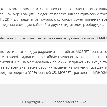
ЗО) широко применяются во всех странах в электросетях жил
ельной меры защиты людей от поражения электрическим ток
, 2]) и для защиты от пожара, к которому может привести во
еждения изоляции кабелей и других видов электрооборудован
Microsemi прошли тестирование в университете TAMU
но тестирование двух радиационно стойких MOSFET-транзисто
icrosemi. Радиационно стойкие компоненты выполнены по т
действия ТЗЧ на максимальных рабочих напряжениях. Результ
ть во всем диапазоне рабочих уровней напряжения смещения с
редачи энергии (ЛПЭ), равной 85. MOSFET-транзистор MRH20N1
© Copyright 2026 Силовая электроника