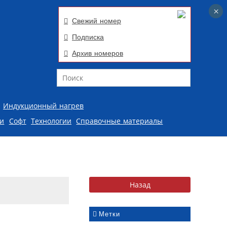
×
×
Свежий номер
Подписка
Архив номеров
Поиск
Индукционный нагрев
ии
Софт
Технологии
Справочные материалы
Метки