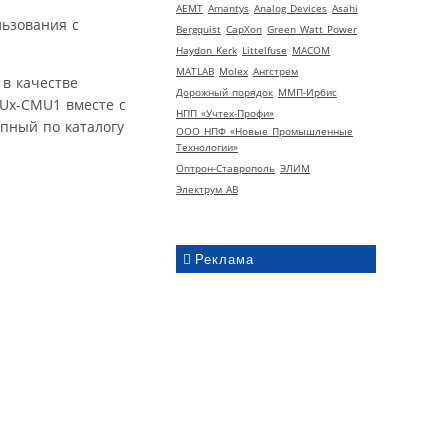
AEMT
Amantys
Analog Devices
Asahi
ьзования с
Bergquist
CapXon
Green Watt Power
Haydon Kerk
Littelfuse
MACOM
MATLAB
Molex
Ангстрем
в качестве
Дорожный порядок
ММП-Ирбис
1Ux-CMU1 вместе с
НПП «Учтех-Профи»
упный по каталогу
ООО НПФ «Новые Промышленные
Технологии»
Оптрон-Ставрополь
ЭЛИМ
Электрум АВ
Реклама