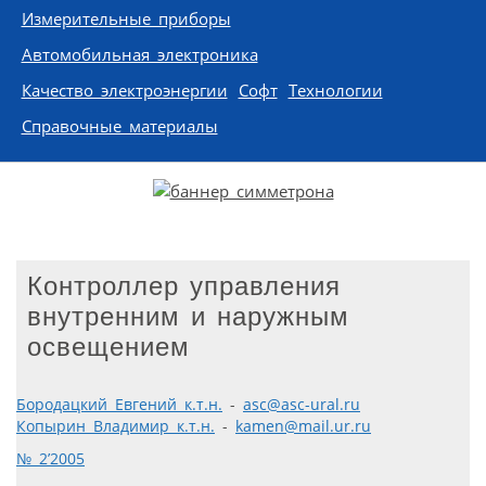
Измерительные приборы
Автомобильная электроника
Качество электроэнергии
Софт
Технологии
Справочные материалы
Контроллер управления
внутренним и наружным
освещением
Бородацкий Евгений к.т.н.
-
asc@asc-ural.ru
Копырин Владимир к.т.н.
-
kamen@mail.ur.ru
№ 2’2005