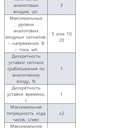
аналоговых
3
входов, шт.
Максимальные
уровни
аналоговых
5 или 10
входных сигналов:
20
– напряжения, В
– тока, мА
Дискретность
уставки сигнала
срабатывания по
1
аналоговому
входу, %
Дискретность
уставки времени,
1
с
Максимальная
погрешность хода
±2
часов, с/мес
Максимальное