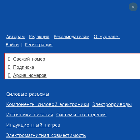
×
×
Авторам
Редакция
Рекламодателям
О журнале
Войти
|
Регистрация
Свежий номер
Подписка
Архив номеров
Skip to content
Силовые разъемы
Компоненты силовой электроники
Электроприводы
Источники питания
Системы охлаждения
Индукционный нагрев
Электромагнитная совместимость