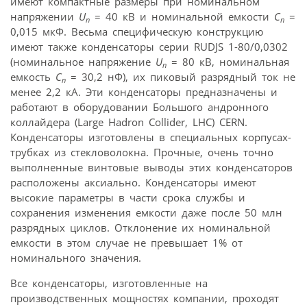
имеют компактные размеры при номинальном
напряжении
U
= 40 кВ и номинальной емкости
C
=
n
n
0,015 мкФ. Весьма специфическую конструкцию
имеют также конденсаторы серии RUDJS 1-80/0,0302
(номинальное напряжение
U
= 80 кВ, номинальная
n
емкость
C
= 30,2 нФ), их пиковый разрядный ток не
n
менее 2,2 кА. Эти конденсаторы предназначены и
работают в оборудовании Большого андронного
коллайдера (Large Hadron Collider, LHC) CERN.
Конденсаторы изготовлены в специальных корпусах-
трубках из стекловолокна. Прочные, очень точно
выполненные винтовые выводы этих конденсаторов
расположены аксиально. Конденсаторы имеют
высокие параметры в части срока службы и
сохранения изменения емкости даже после 50 млн
разрядных циклов. Отклонение их номинальной
емкости в этом случае не превышает 1% от
номинального значения.
Все конденсаторы, изготовленные на
производственных мощностях компании, проходят