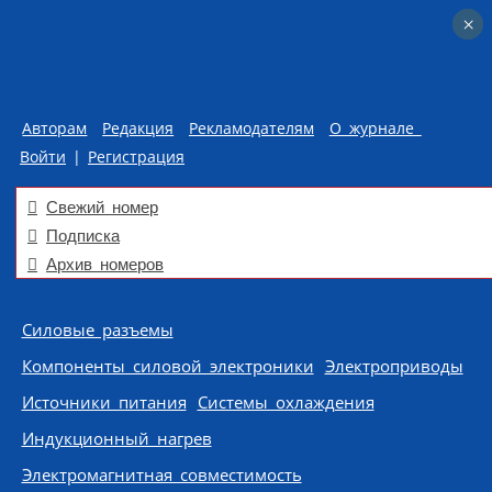
×
×
Авторам
Редакция
Рекламодателям
О журнале
Войти
|
Регистрация
Свежий номер
Подписка
Архив номеров
Skip to content
Силовые разъемы
Компоненты силовой электроники
Электроприводы
Источники питания
Системы охлаждения
Индукционный нагрев
Электромагнитная совместимость