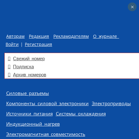
×
×
Авторам
Редакция
Рекламодателям
О журнале
Войти
|
Регистрация
Свежий номер
Подписка
Архив номеров
Skip to content
Силовые разъемы
Компоненты силовой электроники
Электроприводы
Источники питания
Системы охлаждения
Индукционный нагрев
Электромагнитная совместимость