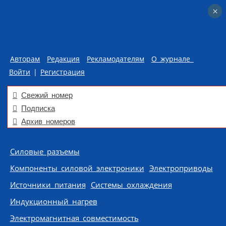
×
×
Авторам
Редакция
Рекламодателям
О журнале
Войти
|
Регистрация
Свежий номер
Подписка
Архив номеров
Skip to content
Силовые разъемы
Компоненты силовой электроники
Электроприводы
Источники питания
Системы охлаждения
Индукционный нагрев
Электромагнитная совместимость