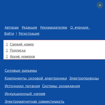
×
×
Авторам
Редакция
Рекламодателям
О журнале
Войти
|
Регистрация
Свежий номер
Подписка
Архив номеров
Skip to content
Силовые разъемы
Компоненты силовой электроники
Электроприводы
Источники питания
Системы охлаждения
Индукционный нагрев
Электромагнитная совместимость