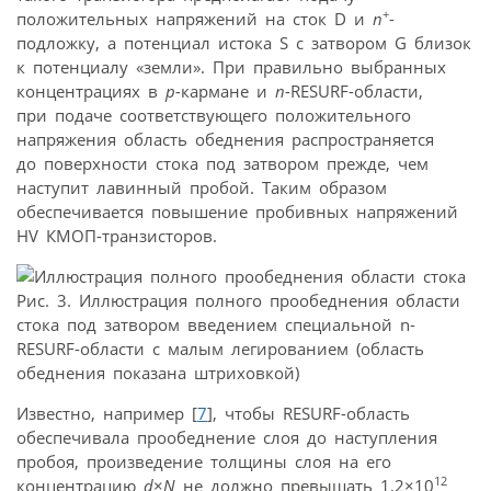
+
положительных напряжений на сток D и
n
-
подложку, а потенциал истока S с затвором G близок
к потенциалу «земли». При правильно выбранных
концентрациях в
р-
кармане и
n
-RESURF-области,
при подаче соответствующего положительного
напряжения область обеднения распространяется
до поверхности стока под затвором прежде, чем
наступит лавинный пробой. Таким образом
обеспечивается повышение пробивных напряжений
HV КМОП-транзисторов.
Рис. 3. Иллюстрация полного прообеднения области
стока под затвором введением специальной n-
RESURF-области с малым легированием (область
обеднения показана штриховкой)
Известно, например [
7
], чтобы RESURF-область
обеспечивала прообеднение слоя до наступления
пробоя, произведение толщины слоя на его
12
концентрацию
d
×
N
не должно превышать 1,2×10