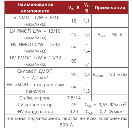
Наименование
V
,
t
V
, В
Примечания
b
компонента
В
LV NMOП L/W = 6/10
18
1,1
(мкм/мкм)
LV РMOП L/W = 13/10
45
1,6
V
= 90 В
bss
(мкм/мкм)
HV NMOП L/W = 5/48
–
95
(мкм/мкм)
1,4
HV PMOП L/W = 13/32
–
95
(мкм/мкм)
1,4
Силовой ДMOП,
95
2,3
R
= 50 мОм
dson
2
S = 7,2 мм
HV nMOП со встроенным
–
95
каналом
1,5
Стабилитроны
7,5/14
2
LV-конденсатор
45
С
= 0,65 Ф/мкм
уд.
2
HV-конденсатор
120
С
= 0,2 Ф/мкм
уд.
Толщина подзатворного окисла во всех компонентах
500 Å