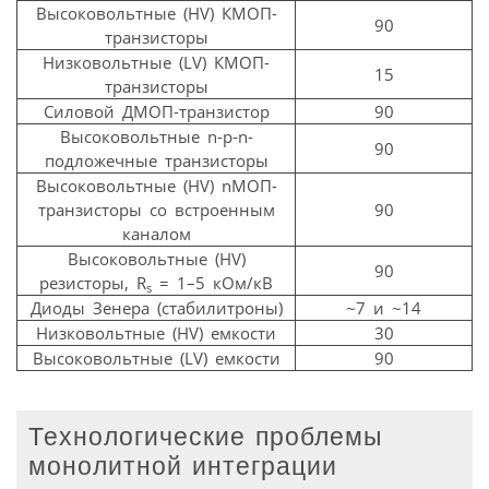
Высоковольтные (HV) КMOП-
90
транзисторы
Низковольтные (LV) КMOП-
15
транзисторы
Силовой ДMOП-транзистор
90
Высоковольтные n-p-n-
90
подложечные транзисторы
Высоковольтные (HV) nМОП-
транзисторы со встроенным
90
каналом
Высоковольтные (HV)
90
резисторы, R
= 1–5 кОм/кВ
s
Диоды Зенера (стабилитроны)
~7 и ~14
Низковольтные (HV) емкости
30
Высоковольтные (LV) емкости
90
Технологические проблемы
монолитной интеграции