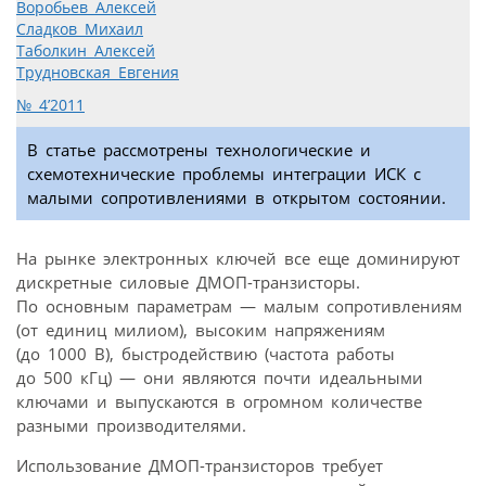
Воробьев Алексей
Сладков Михаил
Таболкин Алексей
Трудновская Евгения
№ 4’2011
В статье рассмотрены технологические и
схемотехнические проблемы интеграции ИСК с
малыми сопротивлениями в открытом состоянии.
На рынке электронных ключей все еще доминируют
дискретные силовые ДМОП-транзисторы.
По основным параметрам — малым сопротивлениям
(от единиц милиом), высоким напряжениям
(до 1000 В), быстродействию (частота работы
до 500 кГц) — они являются почти идеальными
ключами и выпускаются в огромном количестве
разными производителями.
Использование ДМОП-транзисторов требует