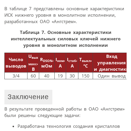
В таблице 7 представлены основные характеристики
ИСК нижнего уровня в монолитном исполнении,
разработанных ОАО «Ангстрем».
Таблица 7. Основные характеристики
интеллектуальных силовых ключей нижнего
уровня в монолитном исполнении
U
Вход
вых
Число
R
,
I
,
I
,
T
,
DSON
ном
стаб
выкл
,
управления
макс
выводов
мОм
A
A
°С
В
и диагностики
3/4
60
40
19
30
150
Один вывод
Заключение
В результате проведенной работы в ОАО «Ангстрем»
были решены следующие задачи:
Разработана технология создания кристаллов