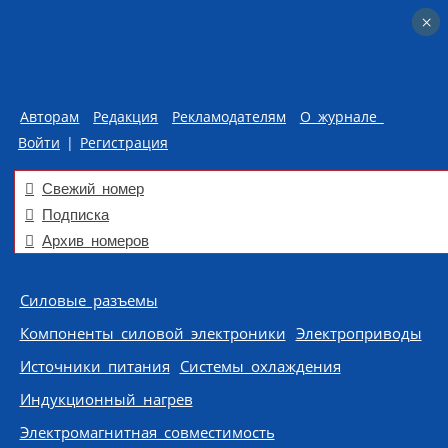
×
×
Авторам
Редакция
Рекламодателям
О журнале
Войти
|
Регистрация
Свежий номер
Подписка
Архив номеров
Skip to content
Силовые разъемы
Компоненты силовой электроники
Электроприводы
Источники питания
Системы охлаждения
Индукционный нагрев
Электромагнитная совместимость