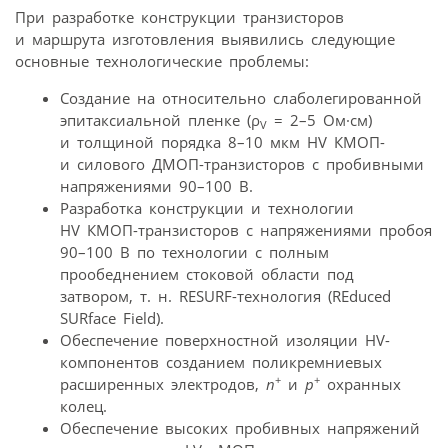
При разработке конструкции транзисторов
и маршрута изготовления выявились следующие
основные технологические проблемы:
Создание на относительно слаболегированной
эпитаксиальной пленке (ρ
= 2–5 Ом·см)
V
и толщиной порядка 8–10 мкм HV КМОП-
и силового ДМОП-транзисторов с пробивными
напряжениями 90–100 В.
Разработка конструкции и технологии
HV КМОП-транзисторов с напряжениями пробоя
90–100 В по технологии с полным
прообеднением стоковой области под
затвором, т. н. RESURF-технология (REduced
SURface Field).
Обеспечение поверхностной изоляции HV-
компонентов созданием поликремниевых
+
+
расширенных электродов,
n
и
р
охранных
колец.
Обеспечение высоких пробивных напряжений