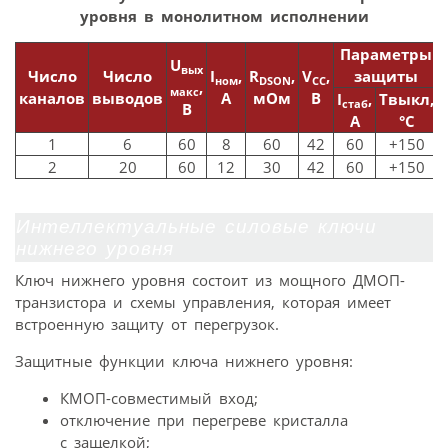
уровня в монолитном исполнении
Параметры
U
вых
Число
Число
I
,
R
,
V
,
защиты
ном
DSON
СС
,
макс
каналов
выводов
А
мОм
В
I
,
Tвыкл,
стаб
В
А
°C
1
6
60
8
60
42
60
+150
2
20
60
12
30
42
60
+150
Интеллектуальные силовые ключи
нижнего уровня
Ключ нижнего уровня состоит из мощного ДМОП-
транзистора и схемы управления, которая имеет
встроенную защиту от перегрузок.
Защитные функции ключа нижнего уровня:
КМОП-совместимый вход;
отключение при перегреве кристалла
с защелкой;