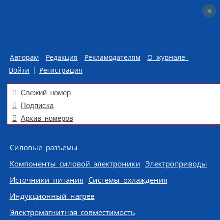
×
×
Авторам
Редакция
Рекламодателям
О журнале
Войти
|
Регистрация
Свежий номер
Подписка
Архив номеров
Skip to content
Силовые разъемы
Компоненты силовой электроники
Электроприводы
Источники питания
Системы охлаждения
Индукционный нагрев
Электромагнитная совместимость