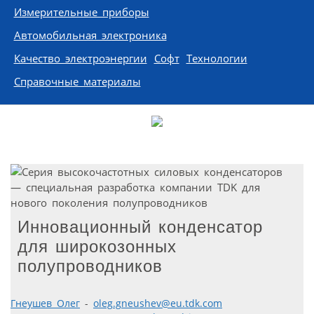
Измерительные приборы
Автомобильная электроника
Качество электроэнергии
Софт
Технологии
Справочные материалы
Инновационный конденсатор
для широкозонных
полупроводников
Гнеушев Олег
-
oleg.gneushev@eu.tdk.com