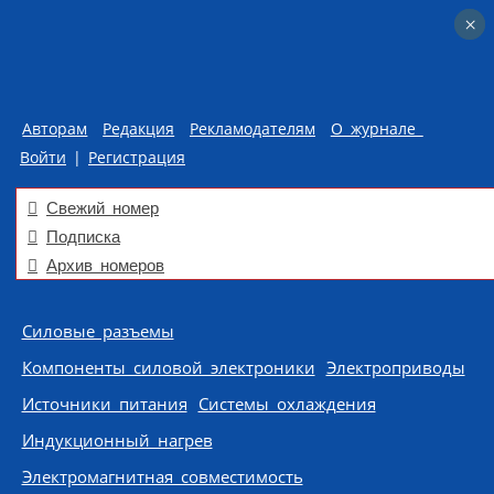
×
×
Авторам
Редакция
Рекламодателям
О журнале
Войти
|
Регистрация
Свежий номер
Подписка
Архив номеров
Skip to content
Силовые разъемы
Компоненты силовой электроники
Электроприводы
Источники питания
Системы охлаждения
Индукционный нагрев
Электромагнитная совместимость