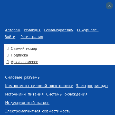
×
×
Авторам
Редакция
Рекламодателям
О журнале
Войти
|
Регистрация
Свежий номер
Подписка
Архив номеров
Skip to content
Силовые разъемы
Компоненты силовой электроники
Электроприводы
Источники питания
Системы охлаждения
Индукционный нагрев
Электромагнитная совместимость