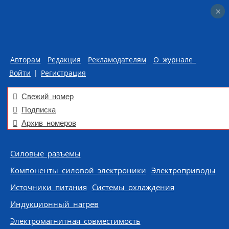
×
×
Авторам
Редакция
Рекламодателям
О журнале
Войти
|
Регистрация
Свежий номер
Подписка
Архив номеров
Skip to content
Силовые разъемы
Компоненты силовой электроники
Электроприводы
Источники питания
Системы охлаждения
Индукционный нагрев
Электромагнитная совместимость