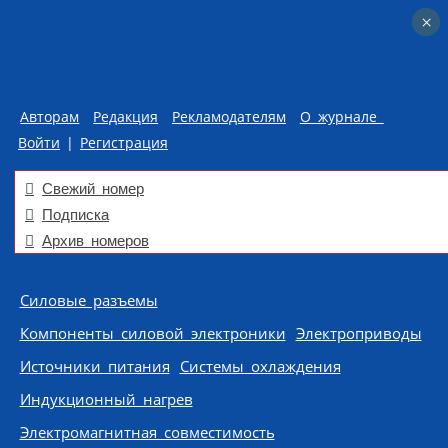
×
×
Авторам
Редакция
Рекламодателям
О журнале
Войти
|
Регистрация
Свежий номер
Подписка
Архив номеров
Skip to content
Силовые разъемы
Компоненты силовой электроники
Электроприводы
Источники питания
Системы охлаждения
Индукционный нагрев
Электромагнитная совместимость