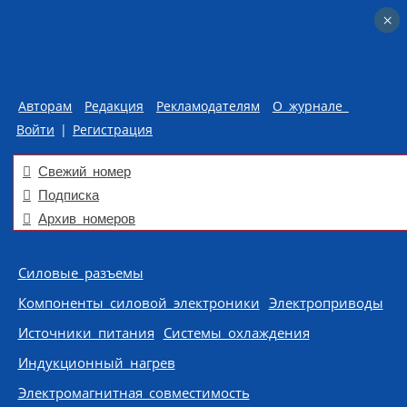
×
×
Авторам
Редакция
Рекламодателям
О журнале
Войти
|
Регистрация
Свежий номер
Подписка
Архив номеров
Skip to content
Силовые разъемы
Компоненты силовой электроники
Электроприводы
Источники питания
Системы охлаждения
Индукционный нагрев
Электромагнитная совместимость