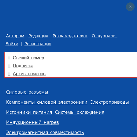
×
×
Авторам
Редакция
Рекламодателям
О журнале
Войти
|
Регистрация
Свежий номер
Подписка
Архив номеров
Skip to content
Силовые разъемы
Компоненты силовой электроники
Электроприводы
Источники питания
Системы охлаждения
Индукционный нагрев
Электромагнитная совместимость