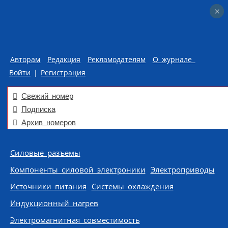
×
×
Авторам
Редакция
Рекламодателям
О журнале
Войти
|
Регистрация
Свежий номер
Подписка
Архив номеров
Skip to content
Силовые разъемы
Компоненты силовой электроники
Электроприводы
Источники питания
Системы охлаждения
Индукционный нагрев
Электромагнитная совместимость