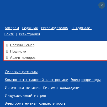
×
×
Авторам
Редакция
Рекламодателям
О журнале
Войти
|
Регистрация
Свежий номер
Подписка
Архив номеров
Skip to content
Силовые разъемы
Компоненты силовой электроники
Электроприводы
Источники питания
Системы охлаждения
Индукционный нагрев
Электромагнитная совместимость