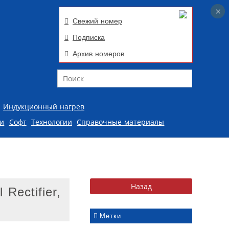
×
×
Свежий номер
Подписка
Архив номеров
Поиск
Индукционный нагрев
ии
Софт
Технологии
Справочные материалы
Rectifier,
Метки