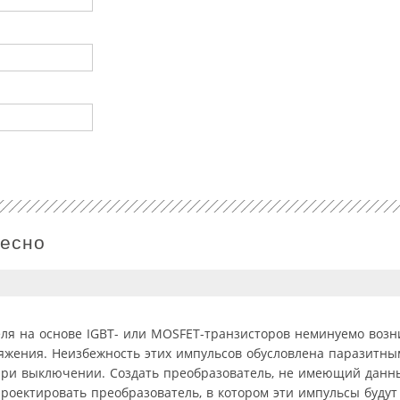
ресно
ля на основе IGBT- или MOSFET-транзисторов неминуемо воз
яжения. Неизбежность этих импульсов обусловлена паразитн
при выключении. Создать преобразователь, не имеющий данны
роектировать преобразователь, в котором эти импульсы будут