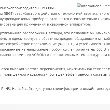
ию высокопроизводительных 600-В
(IBGT) сверхбыстрого действия с технологией вертикального з
 полупроводниковых приборов отличается исключительно низки
зирована для применения в сварочной аппаратуре.
ертикального расположения затвора, что позволяет минимизир
ены в одном корпусе с обратным диодом, обладающим мягкой
ют сверхбыстрое переключение (8–30 кГц) и устойчивость к к
мированные на напряжение пробоя коллектор-эмиттер 600 В, т
оллектор-эмиттер VCE(ON) и положительным температурным 
яются высокая частота переключения, максимальная температ
для повышенной надежности, большей эффективности системы 
 RoHS. На веб-сайте доступны спецификации и онлайн-инстру