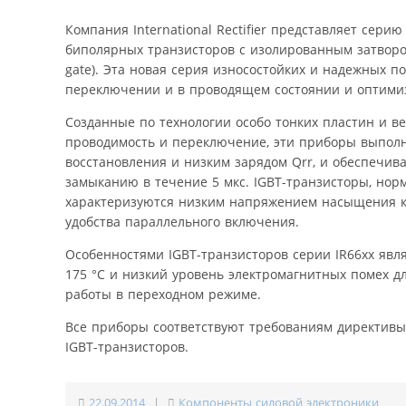
Компания International Rectifier представляет сер
биполярных транзисторов с изолированным затвором 
gate). Эта новая серия износостойких и надежных
переключении и в проводящем состоянии и оптими
Созданные по технологии особо тонких пластин и в
проводимость и переключение, эти приборы выполн
восстановления и низким зарядом Qrr, и обеспечива
замыканию в течение 5 мкс. IGBT-транзисторы, нор
характеризуются низким напряжением насыщения к
удобства параллельного включения.
Особенностями IGBT-транзисторов серии IR66xx явл
175 °C и низкий уровень электромагнитных помех 
работы в переходном режиме.
Все приборы соответствуют требованиям директивы
IGBT-транзисторов.
22.09.2014
|
Компоненты силовой электроники