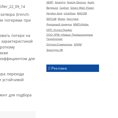
AEMT
Amantys
Analog Devices
Asahi
Bergquist
CapXon
Green Watt Power
Haydon Kerk
Littelfuse
MACOM
атвора (trench-
MATLAB
Molex
Ангстрем
ми потерями при
Дорожный порядок
ММП-Ирбис
НПП «Учтех-Профи»
ООО НПФ «Новые Промышленные
овать потери на
Технологии»
 характеристикой
Оптрон-Ставрополь
ЭЛИМ
ороткому
Электрум АВ
акже
коэффициентом для
Реклама
ура перехода
и устойчивой
мент для подбора