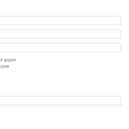
ой форме
форме