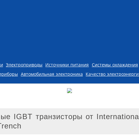
ки
Электроприводы
Источники питания
Системы охлаждения
приборы
Автомобильная электроника
Качество электроэнерг
 IGBT транзисторы от International 
Trench