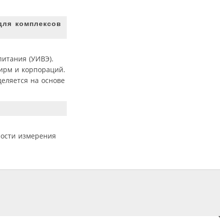
для комплексов
питания (УИВЭ).
фирм и корпораций.
еляется на основе
ности измерения