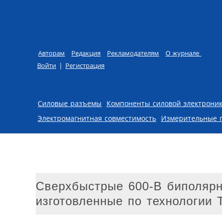
Авторам
Редакция
Рекламодателям
О журнале
Войти
|
Регистрация
Skip to content
Силовые разъемы
Компоненты силовой электрони
Электромагнитная совместимость
Измерительные 
Cверхбыстрые 600-В биполярные
изготовленные по технологии 