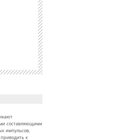
никают
ыми составляющими
х импульсов,
 приводить к