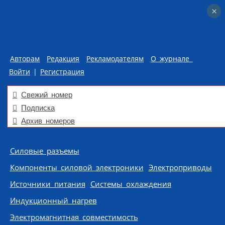
×
×
Авторам
Редакция
Рекламодателям
О журнале
Войти
|
Регистрация
Свежий номер
Подписка
Архив номеров
Skip to content
Силовые разъемы
Компоненты силовой электроники
Электроприводы
Источники питания
Системы охлаждения
Индукционный нагрев
Электромагнитная совместимость