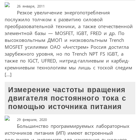
26 января, 2011
Резкое увеличение энергопотребления
послужило толчком к развитию силовой
преобразовательной техники, а также отечественной
элементной базы — MOSFET, IGBT, FRED и др. По
высоковольтным ДМОП и низковольтным Trench
MOSFET усилиями ОАО «Ангстрем» Россия достигла
зарубежного уровня, но по Trench NPT FS IGBT, а
также по IGCT, UFRED, нитрид-галлиевым и карбид-
кремниевым технологиям мы лишь с тоской следим
[…]
Измерение частоты вращения
двигателя постоянного тока с
помощью источника питания
29 февраля, 2020
Большинство программируемых лабораторных
источников питания (ИП) имеют встроенный
вольтметр и амперметр для измерения выходного