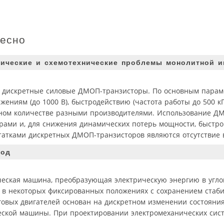
ресно
гические и схемотехнические проблемы монолитной и
т дискретные силовые ДМОП-транзисторы. По основным пара
ениям (до 1000 В), быстродействию (частота работы до 500 к
ном количестве разными производителями. Использование Д
рами и, для снижения динамических потерь мощности, быстро
атками дискретных ДМОП-транзисторов являются отсутствие 
вод
ческая машина, преобразующая электрическую энергию в угло
и в некоторых фиксированных положениях с сохранением ста
овых двигателей основан на дискретном изменении состояни
ческой машины. При проектировании электромеханических сис