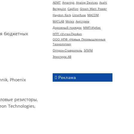
AEMT
Amantys
Analog Devices
Asahi
Bergquist
CapXon
Green Watt Power
Haydon Kerk
Littelfuse
MACOM
MATLAB
Molex
Ангстрем
Дорожный порядок
ММП-Ирбис
ля бюджетных
НПП «Учтех-Профи»
ООО НПФ «Новые Промышленные
Технологии»
Оптрон-Ставрополь
ЭЛИМ
Электрум АВ
Реклама
nik, Phoenix
иловые резисторы,
on Technologies,