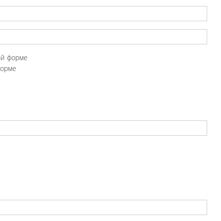
ой форме
форме