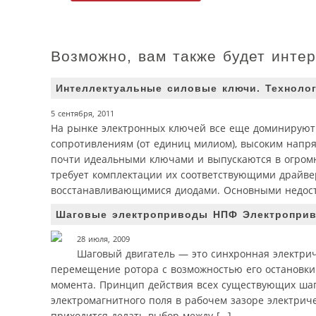
Возможно, вам также будет инте
Интеллектуальные силовые ключи. Техноло
5 сентября, 2011
На рынке электронных ключей все еще доминирую
сопротивлениям (от единиц милиом), высоким напряж
почти идеальными ключами и выпускаются в огром
требует комплектации их соответствующими драйве
восстанавливающимися диодами. Основными недост
Шаговые электроприводы НПФ Электропри
28 июля, 2009
Шаговый двигатель — это синхронная электри
перемещение ротора с возможностью его остановк
момента. Принцип действия всех существующих шаг
электромагнитного поля в рабочем зазоре электри
приходится делать выбор между […]