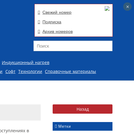
×
×
Свежий номер
Подписка
Архив номеров
Поиск
Индукционный нагрев
ии
Софт
Технологии
Справочные материалы
Метки
оступлениях в