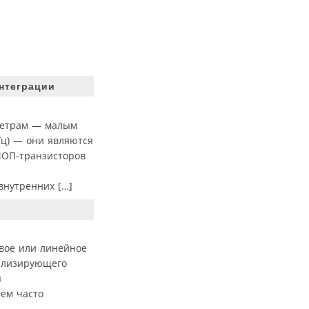
нтеграции
метрам — малым
Гц) — они являются
МОП-транзисторов
внутренних […]
вое или линейное
билизирующего
я
тем часто