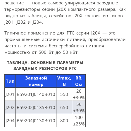
решение — новые саморегулирующиеся зарядные
терморезисторы серии J20X компактного размера. Как
видно из таблицы, семейство J20X состоит из типов
J201, J202 и J204.
Типичное применение для PTC серии J20X — это
промышленные источники питания, преобразователи
частоты и системы бесперебойного питания
мощностью от 500 Вт до 50 кВт.
ТАБЛИЦА.
ОСНОВНЫЕ ПАРАМЕТРЫ
ЗАРЯДНЫХ РЕЗИСТОРОВ PTC
Заказной
Vmax,
RR,
Тип
номер
В
Oм
20
J201
B59201J0140B010
550
±30%
56
J202
B59202J0135B010
650
±30%
100
J204
B59204J0130B010
800
±25%