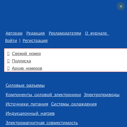
×
×
Авторам
Редакция
Рекламодателям
О журнале
Войти
|
Регистрация
Свежий номер
Подписка
Архив номеров
Skip to content
Силовые разъемы
Компоненты силовой электроники
Электроприводы
Источники питания
Системы охлаждения
Индукционный нагрев
Электромагнитная совместимость