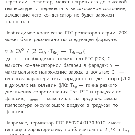
через один резистор, может нагреть его до высокой
температуры и перевести в высокоомное состояние,
вследствие чего конденсатор не будет заряжен
полностью.
Необходимое количество PTC резисторов серии J20X
может быть рассчитано по следующей формуле:
2
n
≥ CV
/ [2 C
(T
— T
)]
th
Ref
Amax
где n — необходимое количество PTC J20X; C —
емкость конденсаторной батареи в фарадах; V —
максимальное напряжение заряда в вольтах; C
—
th
тепловая характеристика зарядного конденсатора J20X
в джоулях на кельвин (J/K); T
— точка резкого
Ref
увеличения сопротивления Tref PTC в градусах по
Цельсию; T
— максимальная предполагаемая
Amax
температура окружающего воздуха в градусах по
Цельсию.
Например, термистор PTC B59204J0130B010 имеет
тепловую характеристику приблизительно 2 J/K и T
Ref