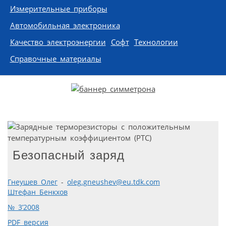
Измерительные приборы
Автомобильная электроника
Качество электроэнергии
Софт
Технологии
Справочные материалы
Безопасный заряд
Гнеушев Олег
-
oleg.gneushev@eu.tdk.com
Штефан Бенкхов
№ 3’2008
PDF версия